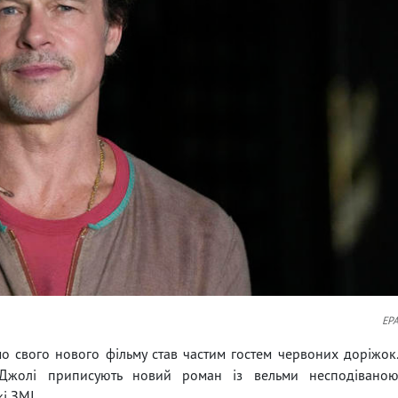
EP
мо свого нового фільму став частим гостем червоних доріжок
 Джолі приписують новий роман із вельми несподівано
і ЗМІ.