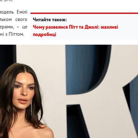
одель Емілі
тьком свого
Читайте також:
дерами, – це
Чому развелися Пітт та Джолі: жахливі
і з Піттом.
подробиці