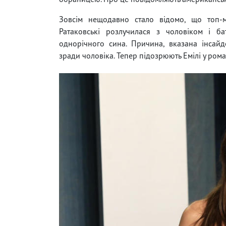
Зовсім нещодавно стало відомо, що топ-м
Ратаковські розлучилася з чоловіком і ба
однорічного сина. Причина, вказана інсай
зради чоловіка. Тепер підозрюють Емілі у роман