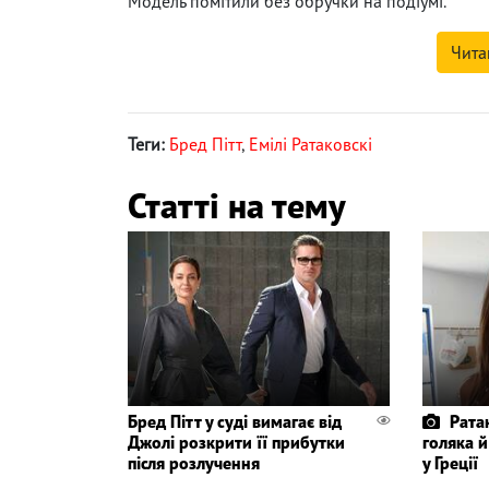
Модель помітили без обручки на подіумі.
Чита
Теги:
Бред Пітт
,
Емілі Ратаковскі
Статті на тему
Бред Пітт у суді вимагає від
Рата
Джолі розкрити її прибутки
голяка й
після розлучення
у Греції