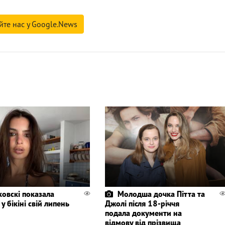
йте нас у Google.News
ковскі показала
Молодша дочка Пітта та
 у бікіні свій липень
Джолі після 18-річчя
подала документи на
відмову від прізвища