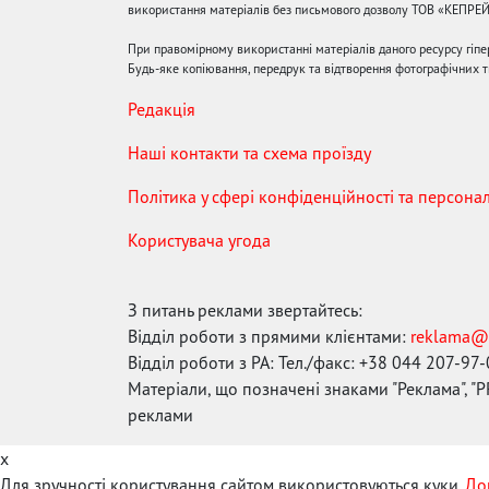
використання матеріалів без письмового дозволу ТОВ «КЕПРЕ
При правомірному використанні матеріалів даного ресурсу гіп
Будь-яке копіювання, передрук та відтворення фотографічних тв
Редакція
Наші контакти та схема проїзду
Політика у сфері конфіденційності та персона
Користувача угода
З питань реклами звертайтесь:
Відділ роботи з прямими клієнтами:
reklama@
Відділ роботи з РА: Тел./факс: +38 044 207-97
Матеріали, що позначені знаками "Реклама", "PR
реклами
x
Для зручності користування сайтом використовуються куки.
До