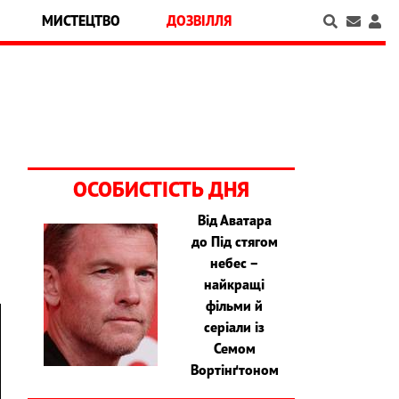
МИСТЕЦТВО
ДОЗВІЛЛЯ
ОСОБИСТІСТЬ ДНЯ
Від Аватара
до Під стягом
небес –
найкращі
фільми й
серіали із
Семом
Вортінґтоном