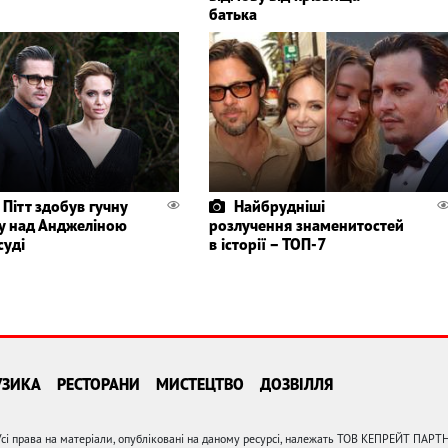
батька
 Пітт здобув гучну
Найбрудніші
у над Анджеліною
розлучення знаменитостей
суді
в історії – ТОП-7
УЗИКА
РЕСТОРАНИ
МИСТЕЦТВО
ДОЗВІЛЛЯ
сі права на матеріали, опубліковані на даному ресурсі, належать ТОВ КЕПРЕЙТ ПАРТ