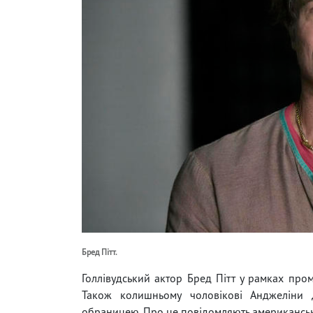
Бред Пітт.
Голлівудський актор Бред Пітт у рамках про
Також колишньому чоловікові Анджеліни
обраницею. Про це повідомляють американськ