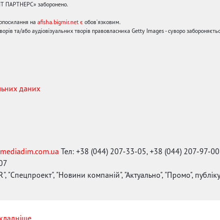
ЙТ ПАРТНЕРС» заборонено.
ерпосилання на
afisha.bigmir.net є
обов'язковим.
орів та/або аудіовізуальних творів правовласника Getty Images - суворо забороняєтьс
льних даних
mediadim.com.ua
Тел: +38 (044) 207-33-05, +38 (044) 207-97-00
-07
", "Спецпроект", "Новини компаній", "Актуально", "Промо", публі
кладніше...