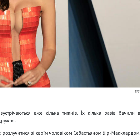
EP
устрічаються вже кілька тижнів. Їх кілька разів бачили 
дружнє.
ує розлучитися зі своїм чоловіком Себастьяном Бір-Макклардом