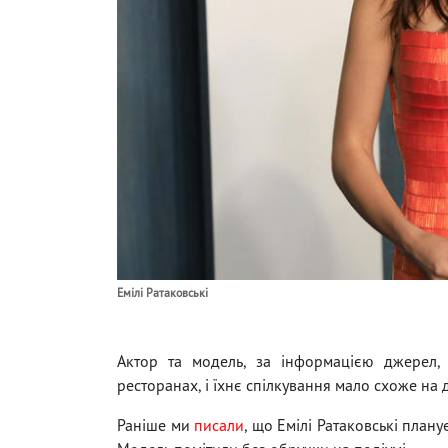
Емілі Ратаковські
Актор та модель, за інформацією джерел, з
ресторанах, і їхнє спілкування мало схоже на 
Раніше ми
писали
, що Емілі Ратаковські план