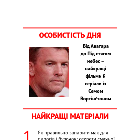
ОСОБИСТІСТЬ ДНЯ
Від Аватара
до Під стягом
небес –
найкращі
фільми й
серіали із
Семом
Вортінґтоном
НАЙКРАЩІ МАТЕРІАЛИ
Як правильно запарити мак для
пирогів і булочок: секрети смачної