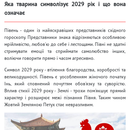
Яка тварина символізує 2029 рік і що вона
означає
Півень - один із найяскравіших представників східного
гороскопу. Представники знака відрізняються особливою
мрійливістю, любов'ю до себе і лестощами. Півні не здатні
стримувати емоції та сприймати самолюбство інших,
воліючи говорити прямо і часом агресивно.
Символ 2029 року - втілення благородства, хоробрості та
великодушності. Півень є уособленням жіночого початку
Інь, який сповнений почуттям обов'язку та суворістю.
Вплив стихії 2029 року - Землі - трохи пом'якшує прямий
характер і розширює межі пізнання Півня. Таким чином
Жовтий Земляною Петух стає невразливим.