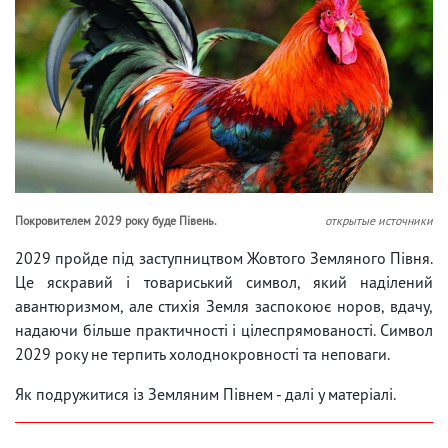
Покровителем 2029 року буде Півень.
открытые источники
2029 пройде під заступництвом Жовтого Земляного Півня.
Це яскравий і товариський символ, який наділений
авантюризмом, але стихія Земля заспокоює норов, вдачу,
надаючи більше практичності і цілеспрямованості. Символ
2029 року не терпить холоднокровності та неповаги.
Як подружитися із Земляним Півнем - далі у матеріалі.