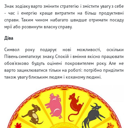
Знак зодіаку варто змінити стратегію і змістити увагу з себе
- час і енергію краще витратити на більш продуктивні
справи. Таким чином набагато швидше отримати посаду
мрії або розвинути власну справу.
Діва
Символ року подарує нові можливості, оскільки
Півень симпатизує знаку. Спокій і вміння якісно працювати
обов'язково будуть оцінені покровителем року. Але не
варто зациклюватися тільки на роботі: потрібно приділити
також увагу близьким людям і коханому людині.