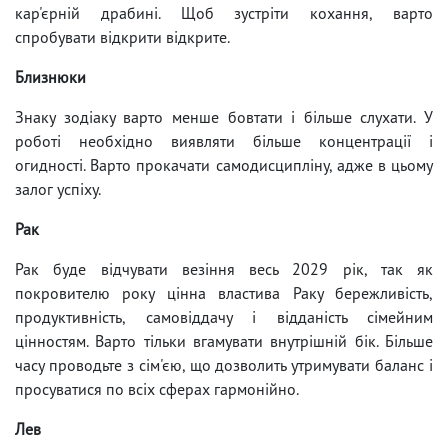
кар'єрній драбині. Щоб зустріти кохання, варто
спробувати відкрити відкрите.
Близнюки
Знаку зодіаку варто менше бовтати і більше слухати. У
роботі необхідно виявляти більше концентрації і
огидності. Варто прокачати самодисципліну, адже в цьому
залог успіху.
Рак
Рак буде відчувати везіння весь 2029 рік, так як
покровителю року цінна властива Раку бережливість,
продуктивність, самовіддачу і відданість сімейним
цінностям. Варто тільки вгамувати внутрішній бік. Більше
часу проводьте з сім'єю, що дозволить утримувати баланс і
просуватися по всіх сферах гармонійно.
Лев