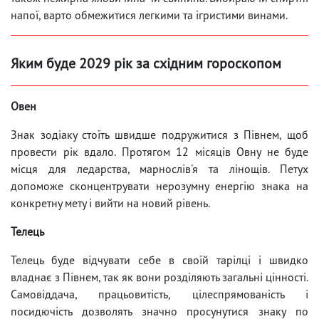
напої, варто обмежитися легкими та ігристими винами.
Яким буде 2029 рік за східним гороскопом
Овен
Знак зодіаку стоїть швидше подружитися з Півнем, щоб
провести рік вдало. Протягом 12 місяців Овну не буде
місця для ледарства, марнослів'я та лінощів. Петух
допоможе сконцентрувати нерозумну енергію знака на
конкретну мету і вийти на новий рівень.
Телець
Телець буде відчувати себе в своїй тарілці і швидко
владнає з Півнем, так як вони розділяють загальні цінності.
Самовіддача, працьовитість, цілеспрямованість і
посидючість дозволять значно просунутися знаку по