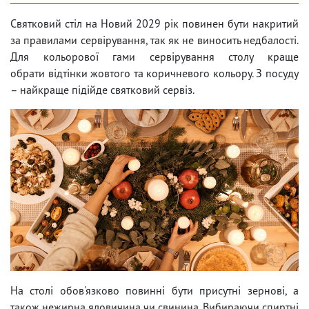
Святковий стіл на Новий 2029 рік повинен бути накритий
за правилами сервірування, так як не виносить недбалості.
Для кольорової гами сервірування столу краще
обрати відтінки жовтого та коричневого кольору. З посуду
– найкраще підійде святковий сервіз.
На столі обов'язково повинні бути присутні зернові, а
також нежирна яловичина чи свинина. Вибираючи спиртні