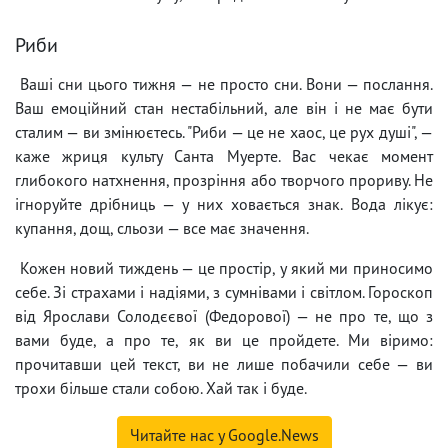
Риби
Ваші сни цього тижня — не просто сни. Вони — послання.
Ваш емоційний стан нестабільний, але він і не має бути
сталим — ви змінюєтесь. "Риби — це не хаос, це рух душі", —
каже жриця культу Санта Муерте. Вас чекає момент
глибокого натхнення, прозріння або творчого прориву. Не
ігноруйте дрібниць — у них ховається знак. Вода лікує:
купання, дощ, сльози — все має значення.
Кожен новий тиждень — це простір, у який ми приносимо
себе. Зі страхами і надіями, з сумнівами і світлом. Гороскоп
від Ярослави Солодєєвої (Федорової) — не про те, що з
вами буде, а про те, як ви це пройдете. Ми віримо:
прочитавши цей текст, ви не лише побачили себе — ви
трохи більше стали собою. Хай так і буде.
Читайте нас у Google.News