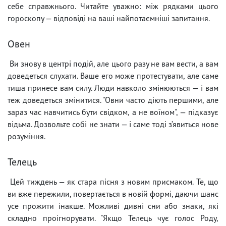
себе справжнього. Читайте уважно: між рядками цього
гороскопу — відповіді на ваші найпотаємніші запитання.
Овен
Ви знову в центрі подій, але цього разу не вам вести, а вам
доведеться слухати. Ваше его може протестувати, але саме
тиша принесе вам силу. Люди навколо змінюються — і вам
теж доведеться змінитися. "Овни часто діють першими, але
зараз час навчитись бути свідком, а не воїном", — підказує
відьма. Дозвольте собі не знати — і саме тоді з’явиться нове
розуміння.
Телець
Цей тиждень — як стара пісня з новим присмаком. Те, що
ви вже пережили, повертається в новій формі, даючи шанс
усе прожити інакше. Можливі дивні сни або знаки, які
складно проігнорувати. "Якщо Телець чує голос Роду,