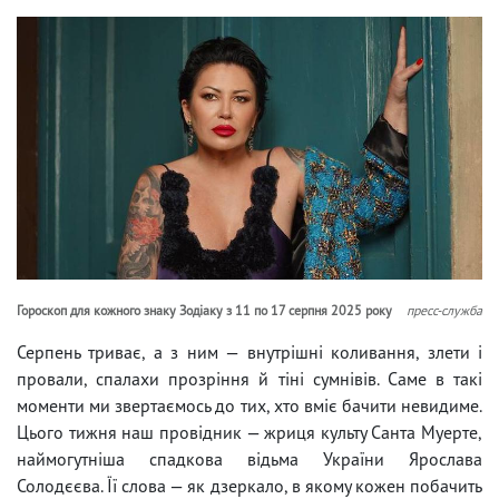
Гороскоп для кожного знаку Зодіаку з 11 по 17 серпня 2025 року
пресс-служба
Серпень триває, а з ним — внутрішні коливання, злети і
провали, спалахи прозріння й тіні сумнівів. Саме в такі
моменти ми звертаємось до тих, хто вміє бачити невидиме.
Цього тижня наш провідник — жриця культу Санта Муерте,
наймогутніша спадкова відьма України Ярослава
Солодєєва. Її слова — як дзеркало, в якому кожен побачить