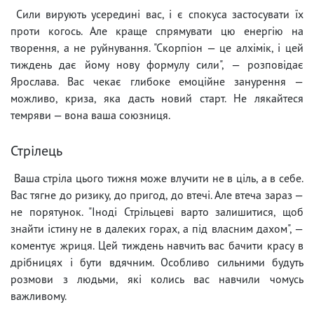
Сили вирують усередині вас, і є спокуса застосувати їх
проти когось. Але краще спрямувати цю енергію на
творення, а не руйнування. "Скорпіон — це алхімік, і цей
тиждень дає йому нову формулу сили", — розповідає
Ярослава. Вас чекає глибоке емоційне занурення —
можливо, криза, яка дасть новий старт. Не лякайтеся
темряви — вона ваша союзниця.
Стрілець
Ваша стріла цього тижня може влучити не в ціль, а в себе.
Вас тягне до ризику, до пригод, до втечі. Але втеча зараз —
не порятунок. "Іноді Стрільцеві варто залишитися, щоб
знайти істину не в далеких горах, а під власним дахом", —
коментує жриця. Цей тиждень навчить вас бачити красу в
дрібницях і бути вдячним. Особливо сильними будуть
розмови з людьми, які колись вас навчили чомусь
важливому.