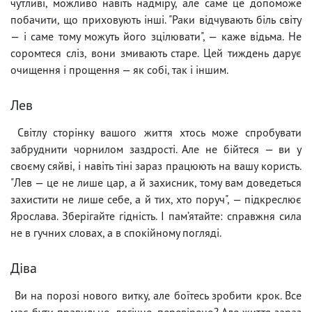
чутливі, можливо навіть надміру, але саме це допоможе
побачити, що приховують інші. "Раки відчувають біль світу
— і саме тому можуть його зцілювати", — каже відьма. Не
соромтеся сліз, вони змивають старе. Цей тиждень дарує
очищення і прощення — як собі, так і іншим.
Лев
Світлу сторінку вашого життя хтось може спробувати
забруднити чорнилом заздрості. Але не бійтеся — ви у
своєму сяйві, і навіть тіні зараз працюють на вашу користь.
"Лев — це не лише цар, а й захисник, тому вам доведеться
захистити не лише себе, а й тих, хто поруч", — підкреслює
Ярослава. Зберігайте гідність. І пам’ятайте: справжня сила
не в гучних словах, а в спокійному погляді.
Діва
Ви на порозі нового витку, але боїтесь зробити крок. Все
має бути правильно, логічно, перевірено? Але життя зараз