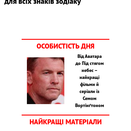
для всіх знаків зодіаку
ОСОБИСТІСТЬ ДНЯ
Від Аватара
до Під стягом
небес –
найкращі
фільми й
серіали із
Семом
Вортінґтоном
НАЙКРАЩІ МАТЕРІАЛИ