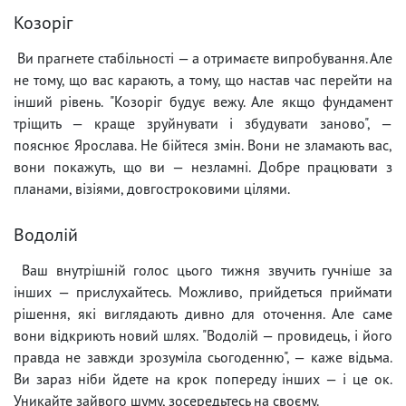
Козоріг
Ви прагнете стабільності — а отримаєте випробування. Але
не тому, що вас карають, а тому, що настав час перейти на
інший рівень. "Козоріг будує вежу. Але якщо фундамент
тріщить — краще зруйнувати і збудувати заново", —
пояснює Ярослава. Не бійтеся змін. Вони не зламають вас,
вони покажуть, що ви — незламні. Добре працювати з
планами, візіями, довгостроковими цілями.
Водолій
Ваш внутрішній голос цього тижня звучить гучніше за
інших — прислухайтесь. Можливо, прийдеться приймати
рішення, які виглядають дивно для оточення. Але саме
вони відкриють новий шлях. "Водолій — провидець, і його
правда не завжди зрозуміла сьогоденню", — каже відьма.
Ви зараз ніби йдете на крок попереду інших — і це ок.
Уникайте зайвого шуму, зосередьтесь на своєму.