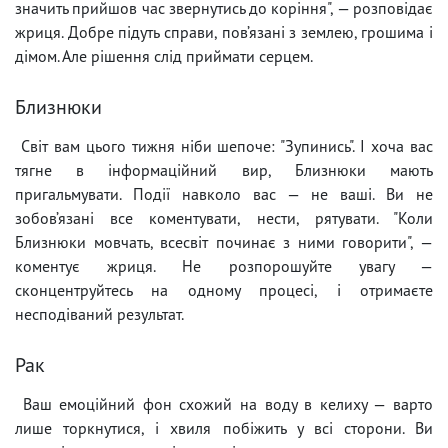
значить прийшов час звернутись до коріння", — розповідає
жриця. Добре підуть справи, пов’язані з землею, грошима і
дімом. Але рішення слід приймати серцем.
Близнюки
Світ вам цього тижня ніби шепоче: "Зупинись". І хоча вас
тягне в інформаційний вир, Близнюки мають
пригальмувати. Події навколо вас — не ваші. Ви не
зобов’язані все коментувати, нести, рятувати. "Коли
Близнюки мовчать, всесвіт починає з ними говорити", —
коментує жриця. Не розпорошуйте увагу —
сконцентруйтесь на одному процесі, і отримаєте
несподіваний результат.
Рак
Ваш емоційний фон схожий на воду в келиху — варто
лише торкнутися, і хвиля побіжить у всі сторони. Ви