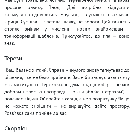
просить ризику. "Іноді Діві потрібно відпустити
калькулятор і довіритися імпульсу", — з усмішкою зазначає
жриця. Сумніви — частина шляху, не вороги. Цей тиждень
сприяє змінам у мисленні, новим знайомствам і
трансформації шаблонів. Прислухайтесь до тіла — воно
знає.
Терези
Ваш баланс хиткий. Справи минулого знову тягнуть вас до
рішення, яке не було прийняте. Вас ніби знову ставлять у ту
ж саму ситуацію. "Терези часто думають, що вибір — це між
добром і злом, а насправді — між любов’ю і страхом", —
пояснює відьма. Обирайте з серця, а не з розрахунку. Якщо
не можете вирішити — не вирішуйте, дайте простору.
Розв’язка сама прийде до вас.
Скорпіон