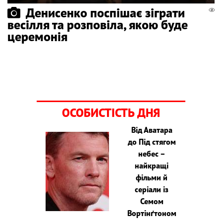
Денисенко поспішає зіграти
весілля та розповіла, якою буде
церемонія
ОСОБИСТІСТЬ ДНЯ
Від Аватара
до Під стягом
небес –
найкращі
фільми й
серіали із
Семом
Вортінґтоном