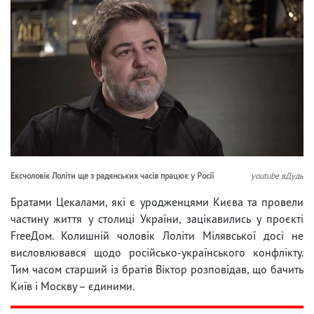
Ексчоловік Лоліти ще з радянських часів працює у Росії
youtube вДудь
Братами Цекалами, які є уродженцями Києва та провели
частину життя у столиці України, зацікавились у проєкті
FreeДом. Колишній чоловік Лоліти Мілявської досі не
висловлювався щодо російсько-українського конфлікту.
Тим часом старший із братів Віктор розповідав, що бачить
Київ і Москву – єдиними.