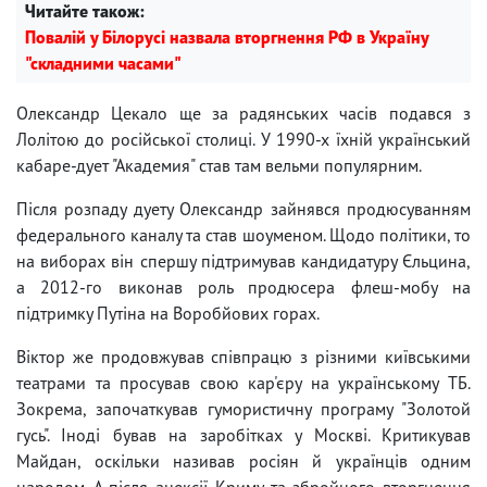
Читайте також:
Повалій у Білорусі назвала вторгнення РФ в Україну
"складними часами"
Олександр Цекало ще за радянських часів подався з
Лолітою до російської столиці. У 1990-х їхній український
кабаре-дует "Академия" став там вельми популярним.
Після розпаду дуету Олександр зайнявся продюсуванням
федерального каналу та став шоуменом. Щодо політики, то
на виборах він спершу підтримував кандидатуру Єльцина,
а 2012-го виконав роль продюсера флеш-мобу на
підтримку Путіна на Воробйових горах.
Віктор же продовжував співпрацю з різними київськими
театрами та просував свою кар'єру на українському ТБ.
Зокрема, започаткував гумористичну програму "Золотой
гусь". Іноді бував на заробітках у Москві. Критикував
Майдан, оскільки називав росіян й українців одним
народом. А після анексії Криму та збройного вторгнення