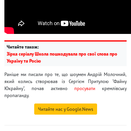
Читайте також:
Зірка серіалу Школа пошкодувала про свої слова про
Україну та Росію
Раніше ми писали про те, що шоумен Андрій Молочний,
який колись створював із Сергієм Притулою "Файну
Юкрайну", почав активно
просувати
кремлівську
пропаганду.
Читайте нас у Google.News