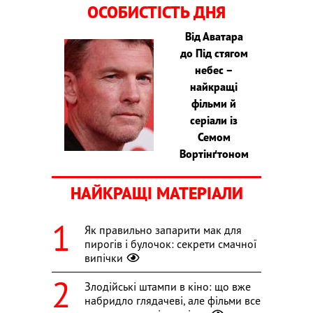
ОСОБИСТІСТЬ ДНЯ
Від Аватара
до Під стягом
небес –
найкращі
фільми й
серіали із
Семом
Вортінґтоном
НАЙКРАЩІ МАТЕРІАЛИ
Як правильно запарити мак для
пирогів і булочок: секрети смачної
випічки
Злодійські штампи в кіно: що вже
набридло глядачеві, але фільми все