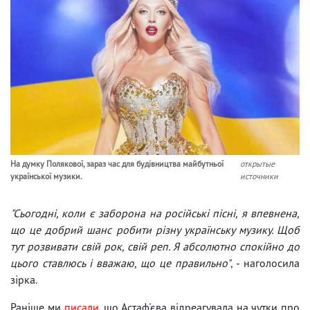
На думку Полякової, зараз час для будівництва майбутньої
открытые
української музики.
источники
"Сьогодні, коли є заборона на російські пісні, я впевнена,
що це добрий шанс робити різну українську музику. Щоб
тут розвивати свій рок, свій реп. Я абсолютно спокійно до
цього ставлюсь і вважаю, що це правильно"
, - наголосила
зірка.
Раніше ми
писали
, що Астаф'єва відреагувала на чутки про