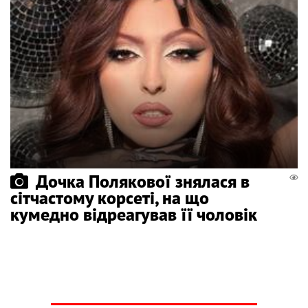
Дочка Полякової знялася в
сітчастому корсеті, на що
кумедно відреагував її чоловік