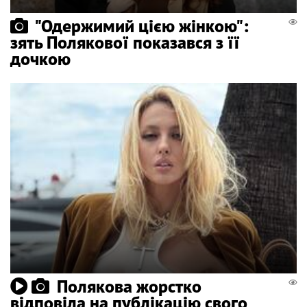
"Одержимий цією жінкою":
зять Полякової показався з її
дочкою
Полякова жорстко
відповіла на публікацію свого