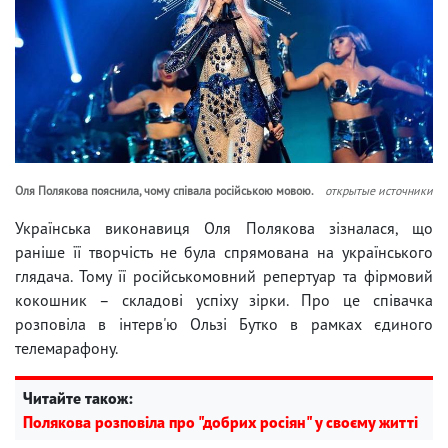
Оля Полякова пояснила, чому співала російською мовою.
открытые источники
Українська виконавиця Оля Полякова зізналася, що
раніше її творчість не була спрямована на українського
глядача. Тому її російськомовний репертуар та фірмовий
кокошник – складові успіху зірки. Про це співачка
розповіла в інтерв'ю Ользі Бутко в рамках єдиного
телемарафону.
Читайте також:
Полякова розповіла про "добрих росіян" у своєму житті