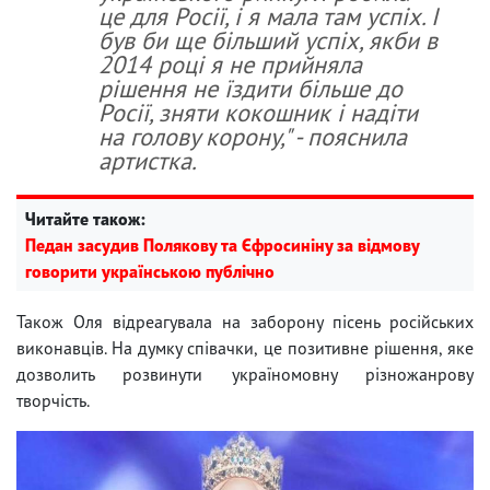
це для Росії, і я мала там успіх. І
був би ще більший успіх, якби в
2014 році я не прийняла
рішення не їздити більше до
Росії, зняти кокошник і надіти
на голову корону," - пояснила
артистка.
Читайте також:
Педан засудив Полякову та Єфросиніну за відмову
говорити українською публічно
Також Оля відреагувала на заборону пісень російських
виконавців. На думку співачки, це позитивне рішення, яке
дозволить розвинути україномовну різножанрову
творчість.