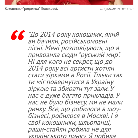
Кокошник - "родзинка" Полякової.
открытые источники
"До 2014 року кокошник, який
ви бачили, російськомовні
пісні. Мені розповідають, що я
привозила сюди "руський мир".
Ні для кого не секрет, що до
2014 року всі артисти хотіли
стати зірками в Росії. Тільки так
ти міг повернутися в Україну
зіркою та збирати тут зали. У
нас є дуже багато прикладів. У
нас не було бізнесу, ми не мали
ринку. Все, що робилося в шоу-
бізнесі, робилося в Москві. І я
свої кокошники, шльопанці,
рашн-стайли робила не для
українського ринку. Я робила