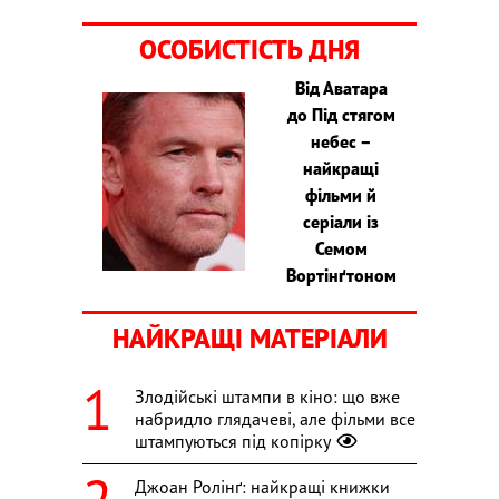
ОСОБИСТІСТЬ ДНЯ
Від Аватара
до Під стягом
небес –
найкращі
фільми й
серіали із
Семом
Вортінґтоном
НАЙКРАЩІ МАТЕРІАЛИ
Злодійські штампи в кіно: що вже
набридло глядачеві, але фільми все
штампуються під копірку
Джоан Ролінґ: найкращі книжки