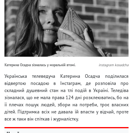
Катерина Осадча зізналась у моральній втомі.
instagram kosadcha
Українська телеведуча Катерина Осадча поділилася
відвертою посадою в Інстаграм, де розповіла про
складний душевний стан на тлі подій в Україні. Теледіва
зізналася, що не мала права 124 дні розклеюватись, бо на
її плечах пошук людей, збори на потреби, троє власних
дітей. Підтримка всіх не давала їй впасти у відчай, проте
все ж таки він спіткав і журналістку.