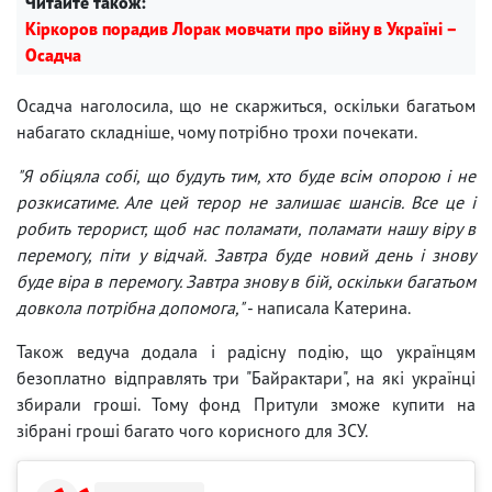
Читайте також:
Кіркоров порадив Лорак мовчати про війну в Україні –
Осадча
Осадча наголосила, що не скаржиться, оскільки багатьом
набагато складніше, чому потрібно трохи почекати.
"Я обіцяла собі, що будуть тим, хто буде всім опорою і не
розкисатиме. Але цей терор не залишає шансів. Все це і
робить терорист, щоб нас поламати, поламати нашу віру в
перемогу, піти у відчай. Завтра буде новий день і знову
буде віра в перемогу. Завтра знову в бій, оскільки багатьом
довкола потрібна допомога,"
- написала Катерина.
Також ведуча додала і радісну подію, що українцям
безоплатно відправлять три "Байрактари", на які українці
збирали гроші. Тому фонд Притули зможе купити на
зібрані гроші багато чого корисного для ЗСУ.