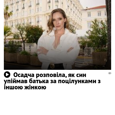
Осадча розповіла, як син
упіймав батька за поцілунками з
іншою жінкою