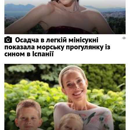
Осадча в легкій мінісукні
показала морську прогулянку із
сином в Іспанії