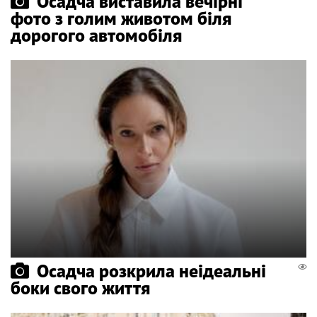
Осадча виставила вечірні
фото з голим животом біля
дорогого автомобіля
Осадча розкрила неідеальні
боки свого життя