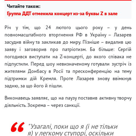
Читайте також:
Группа ДДТ отменила концерт из-за буквы Z в зале
Річ у тім, що 24 лютого цього року – у день
повномасштабного вторгнення РФ в Україну – Лазарев
засудив війну та закликав до миру. Пізніше – видалив цю
заяву і заговорив про патріотизм. Ба більше: Сергій
погодився виступати на Z-концерті, до якого співака не
підпустили. Перед шоу невизначеному готували зустріч із
жителями Донбасу в Росії та пресконференцію на тему
підтримки дій Кремля. Проте Лазарев знову ввімкнув
задню, за що його й пішли.
Виконавець заявляє, що на паузу поставив активну творчу
діяльність. Зокрема – через санкції.
"Узагалі, поки що я (і не тільки
я) у легкому ступорі, оскільки