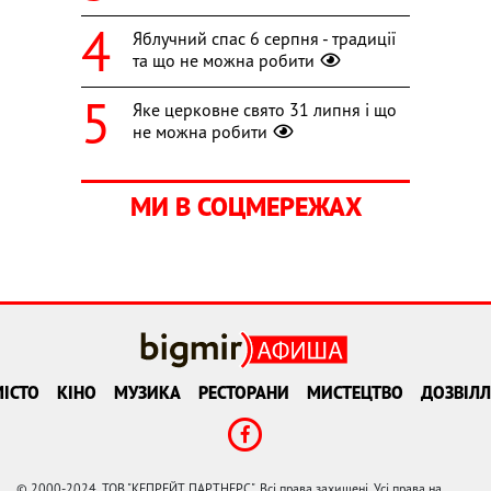
Яблучний спас 6 серпня - традиції
та що не можна робити
Яке церковне свято 31 липня і що
не можна робити
МИ В СОЦМЕРЕЖАХ
ІСТО
КІНО
МУЗИКА
РЕСТОРАНИ
МИСТЕЦТВО
ДОЗВІЛЛ
© 2000-2024, ТОВ "КЕПРЕЙТ ПАРТНЕРС". Всі права захищені. Усі права на