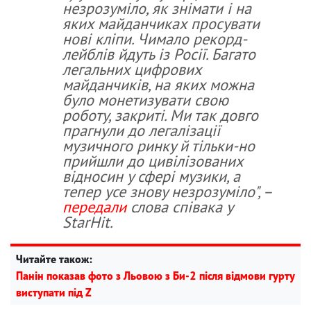
незрозуміло, як знімати і на
яких майданчиках просувати
нові кліпи. Чимало рекорд-
лейблів йдуть із Росії. Багато
легальних цифрових
майданчиків, на яких можна
було монетизувати свою
роботу, закриті. Ми так довго
прагнули до легалізації
музичного ринку й тільки-но
прийшли до цивілізованих
відносин у сфері музики, а
тепер усе знову незрозуміло", –
передали
слова співака у
StarHit.
Читайте також:
Панін показав фото з Льовою з Би-2 після відмови гурту
виступати під Z