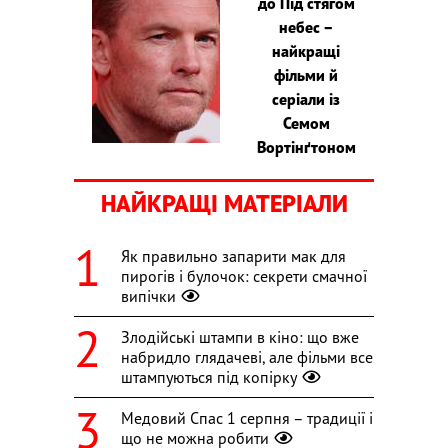
до Під стягом
небес –
найкращі
фільми й
серіали із
Семом
Вортінґтоном
НАЙКРАЩІ МАТЕРІАЛИ
Як правильно запарити мак для
пирогів і булочок: секрети смачної
випічки
Злодійські штампи в кіно: що вже
набридло глядачеві, але фільми все
штампуються під копірку
Медовий Спас 1 серпня – традиції і
що не можна робити