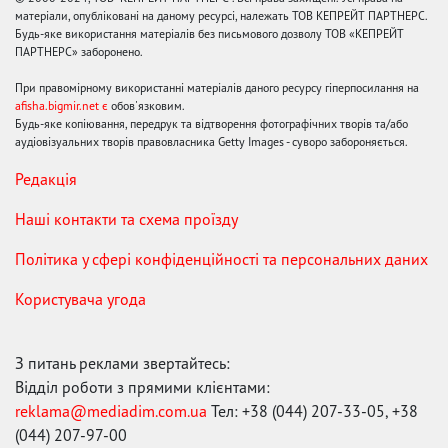
матеріали, опубліковані на даному ресурсі, належать ТОВ КЕПРЕЙТ ПАРТНЕРС.
Будь-яке використання матеріалів без письмового дозволу ТОВ «КЕПРЕЙТ
ПАРТНЕРС» заборонено.
При правомірному використанні матеріалів даного ресурсу гіперпосилання на
afisha.bigmir.net є
обов'язковим.
Будь-яке копіювання, передрук та відтворення фотографічних творів та/або
аудіовізуальних творів правовласника Getty Images - суворо забороняється.
Редакція
Наші контакти та схема проїзду
Політика у сфері конфіденційності та персональних даних
Користувача угода
З питань реклами звертайтесь:
Відділ роботи з прямими клієнтами:
reklama@mediadim.com.ua
Тел: +38 (044) 207-33-05, +38
(044) 207-97-00