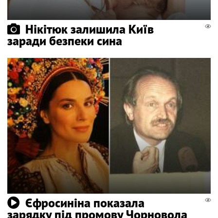
Нікітюк залишила Київ
заради безпеки сина
Єфросиніна показала
зарядку під промову Чорновола