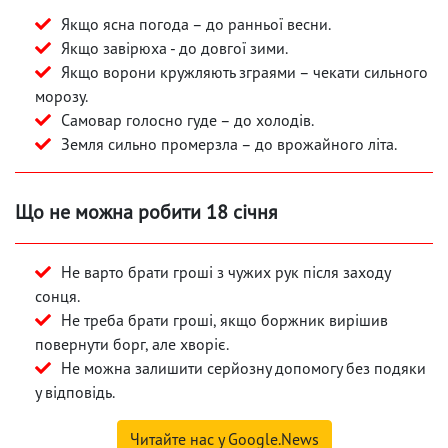
Якщо ясна погода – до ранньої весни.
Якщо завірюха - до довгої зими.
Якщо ворони кружляють зграями – чекати сильного
морозу.
Самовар голосно гуде – до холодів.
Земля сильно промерзла – до врожайного літа.
Що не можна робити 18 січня
Не варто брати гроші з чужих рук після заходу
сонця.
Не треба брати гроші, якщо боржник вирішив
повернути борг, але хворіє.
Не можна залишити серйозну допомогу без подяки
у відповідь.
Читайте нас у Google.News