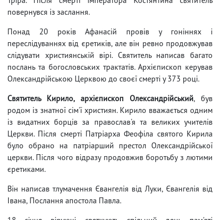
повернувся із заслання.
Понад 20 років Афанасій провів у гоніннях і
переслідуваннях від єретиків, але він ревно продовжував
слідувати християнській вірі. Святитель написав багато
послань та богословських трактатів. Архієпископ керував
Олександрійською Церквою до своєї смерті у 373 році.
Святитель Кирило, архієпископ Олександрійський
, був
родом із знатної сім'ї християн. Кирило вважається одним
із видатних борців за православ'я та великих учителів
Церкви. Після смерті Патріарха Феофіла святого Кирила
було обрано на патріарший престол Олександрійської
церкви. Після чого відразу продовжив боротьбу з лютими
єретиками.
Він написав тлумачення Євангелія від Луки, Євангелія від
Івана, Послання апостола Павла.
18 січня віруючі святкують спільний день пам'яті