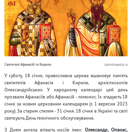
Святителі Афанасій та Кирило.
tatmitropolia.ru
У суботу, 18 січня, православна церква вшановує пам'ять
святителів Афанасія і Кирила, архієпископів
Олександрійських. У народному календарі цей день
прозвали Афанасіїв або Афанасій - ломонос. Їх згадують 18
січня за новим церковним календарем (з 1 вересня 2023
року). За старим стилем - 31 січня. 18 січня в Україні та світі
святкують День технічного обслуговування.
З Днем ангела вітають носіїв імен:
Олександр, Опанас,