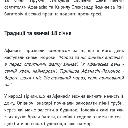
святителям Афанасію та Кирилу Олександрійським за їхні
багаторічні великі праці та подвиги проти єресі.
Традиції та звичаї 18 січня
Афанасія прозвали ломоносом за те, що в його день
наступали сильні морози:
"Мороз за ніс лінивих вистачає,
а перед спритними шапку знімає", "У Афанасьєв день -
самий крен, найморози", "Прийшов Афанасій-Ломонос -
береги щоки і ніс "Не страшний мороз, коли прихований
ніс".
У народі вірили, що на Афанасія можна вигнати нечисть із
дому. Опівночі знахарі починали замовляти пічні труби,
через які може залетіти в будинок. Чоловіки самі ганяли
злих духів: брали батоги, оглоблі і ходили з ними по селі,
щоб бити по стінах будинків, хлівів і комор.