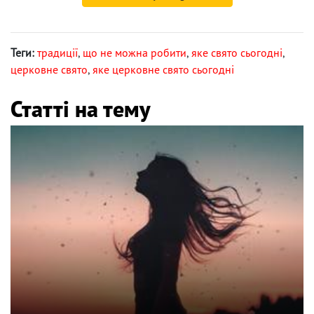
Теги:
традиції
,
що не можна робити
,
яке свято сьогодні
,
церковне свято
,
яке церковне свято сьогодні
Статті на тему