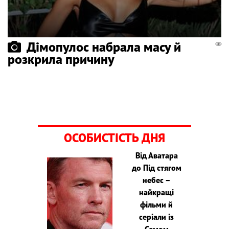
Дімопулос набрала масу й
розкрила причину
ОСОБИСТІСТЬ ДНЯ
Від Аватара
до Під стягом
небес –
найкращі
фільми й
серіали із
Семом