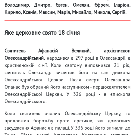
Володимир, Дмитро, Євген, Омелян, Єфрем, Іларіон,
Кирило, Ксенія, Максим, Марія, Михайло, Микола, Сергій.
Яке церковне свято 18 січня
Святитель Афанасій Великий, архієпископ
Олександрійський,
народився в 297 році в Олександрії, в
християнській сім'ї. Коли святому виповнився 21 рік,
святитель Олександр висвятив його на сан диякона
Олександрійської Церкви. Після смерті Олександра
Опанас був обраний його наступником - першосвятителем
Олександрійської Церкви. У 326 році - в єпископа
Олександрійського.
Коли святитель очолив Олександрійську Церкву, то
продовжив боротьбу проти єретиків, які домоглися
засудження Афанасія в палаці. У 336 році його вигнали до
Тріра. Після смерті імператора Костянтина святитель