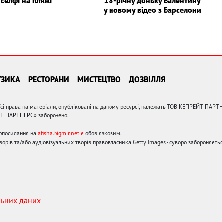
селфі на пляжі
18-річну доньку Валентину
у новому відео з Барселони
УЗИКА
РЕСТОРАНИ
МИСТЕЦТВО
ДОЗВІЛЛЯ
сі права на матеріали, опубліковані на даному ресурсі, належать ТОВ КЕПРЕЙТ ПАРТ
ЙТ ПАРТНЕРС» заборонено.
ерпосилання на
afisha.bigmir.net є
обов'язковим.
орів та/або аудіовізуальних творів правовласника Getty Images - суворо забороняєтьс
льних даних