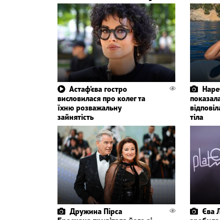
Астаф'єва гостро
Наре
висловилася про колег та
показала
їхню розважальну
відповіл
зайнятість
тіла
Дружина Пірса
Єва Л