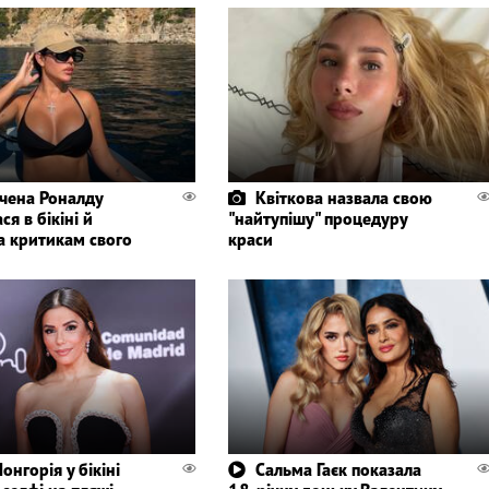
чена Роналду
Квіткова назвала свою
ся в бікіні й
"найтупішу" процедуру
а критикам свого
краси
онгорія у бікіні
Сальма Гаєк показала