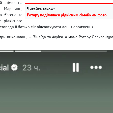
й знімок, на
лі Маршинці
Читайте також:
ів Євгена та
Ротару поділилася рідкісним сімейним фото
о рідкісного
топада її батько міг відсвяткувати день народження.
три виконавиці — Зінаїда та Ауріка. А мама Ротару Олександр