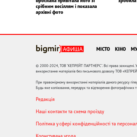
Броснана привітала його зі
зробила 
срібним весіллям і показала
архівні фото
МІСТО
КІНО
М
© 2000-2024, ТОВ "КЕПРЕЙТ ПАРТНЕРС". Всі права захищені. У
використання матеріалів без письмового дозволу ТОВ «КЕПРЕ
При правомірному використанні матеріалів даного ресурсу гіп
Будь-яке копіювання, передрук та відтворення фотографічних тв
Редакція
Наші контакти та схема проїзду
Політика у сфері конфіденційності та персона
Користувача угода