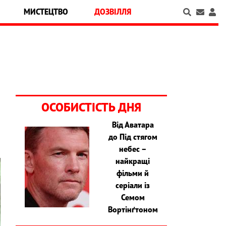
МИСТЕЦТВО
ДОЗВІЛЛЯ
ОСОБИСТІСТЬ ДНЯ
Від Аватара
до Під стягом
небес –
найкращі
фільми й
серіали із
Семом
Вортінґтоном