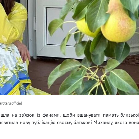
otaru.official
йшла на зв'язок із фанами, щоби вшанувати пам'ять близько
исвятила нову публікацію своєму батькові Михайлу, якого вон