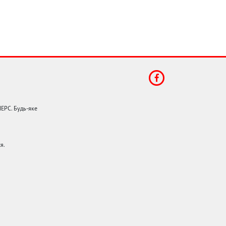
НЕРС. Будь-яке
я.