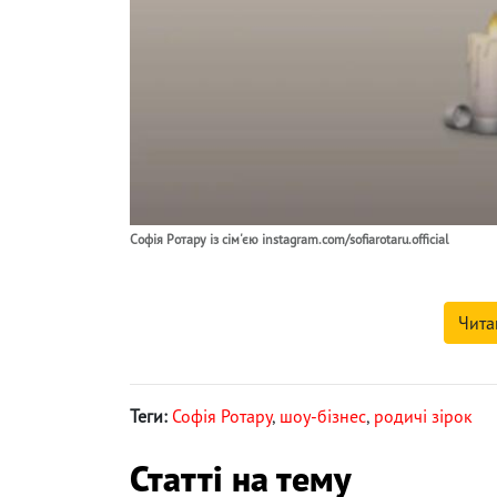
Софія Ротару із сім'єю instagram.com/sofiarotaru.official
Чита
Теги:
Софія Ротару
,
шоу-бізнес
,
родичі зірок
Статті на тему