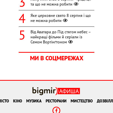
та що не можна робити
Яке церковне свято 8 серпня і що
не можна робити
Від Аватара до Під стягом небес –
найкращі фільми й серіали із
Семом Вортінґтоном
МИ В СОЦМЕРЕЖАХ
ІСТО
КІНО
МУЗИКА
РЕСТОРАНИ
МИСТЕЦТВО
ДОЗВІЛЛ