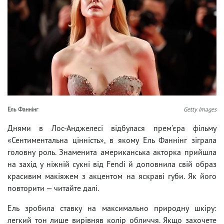
Ель Фаннінг
Getty Images
Днями в Лос-Анджелесі відбулася прем'єра фільму
«Сентиментальна цінність», в якому Ель Фаннінг зіграла
головну роль. Знаменита американська акторка прийшла
на захід у ніжній сукні від Fendi й доповнила свій образ
красивим макіяжем з акцентом на яскраві губи. Як його
повторити — читайте далі.
Ель зробила ставку на максимально природну шкіру:
легкий тон лише вирівняв колір обличчя. Якщо захочете