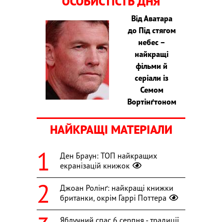
ОСОБИСТІСТЬ ДНЯ
Від Аватара
до Під стягом
небес –
найкращі
фільми й
серіали із
Семом
Вортінґтоном
НАЙКРАЩІ МАТЕРІАЛИ
Ден Браун: ТОП найкращих
екранізацій книжок
Джоан Ролінґ: найкращі книжки
британки, окрім Гаррі Поттера
Яблучний спас 6 серпня - традиції