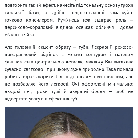
повторити такий ефект, нанесіть під тональну основу трохи
сяйливої бази, а дрібні недосконалості замаскуйте
точково консилером. Рум'янець теж відіграє роль —
персиково-кораловий відтінок освіжає обличчя і додає
м'якого сяйва.
Але головний акцент образу — губи. Яскравий рожево-
помаранчевий відтінок з м'яким контуром і матовим
фінішем став центральною деталлю макіяжу. Він виглядає
сучасно, святково і при цьому дуже природно. Така помада
робить образ актриси більш дорослим і витонченим, але
не позбавляє його легкості. Очі оформлені мінімально:
нюдові тіні, трохи туші й акуратні брови — щоб не
відвертати увагу від ефектних губ.