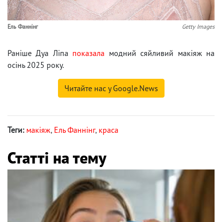
Ель Фаннінг
Getty Images
Раніше Дуа Ліпа
показала
модний сяйливий макіяж на
осінь 2025 року.
Читайте нас у Google.News
Теги:
макіяж
,
Ель Фаннінг
,
краса
Статті на тему