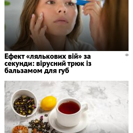
Ефект «лялькових вій» за
секунди: вірусний трюк із
бальзамом для губ