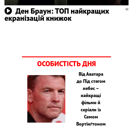
Ден Браун: ТОП найкращих
екранізацій книжок
ОСОБИСТІСТЬ ДНЯ
Від Аватара
до Під стягом
небес –
найкращі
фільми й
серіали із
Семом
Вортінґтоном