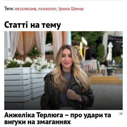
Теги:
ексклюзив
,
психолог
,
Ірина Шеньє
Статті на тему
Анжеліка Терлюга – про удари та
вигуки на змаганнях