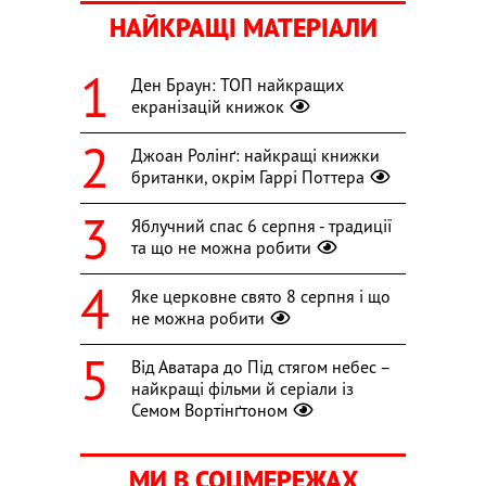
НАЙКРАЩІ МАТЕРІАЛИ
Ден Браун: ТОП найкращих
екранізацій книжок
Джоан Ролінґ: найкращі книжки
британки, окрім Гаррі Поттера
Яблучний спас 6 серпня - традиції
та що не можна робити
Яке церковне свято 8 серпня і що
не можна робити
Від Аватара до Під стягом небес –
найкращі фільми й серіали із
Семом Вортінґтоном
МИ В СОЦМЕРЕЖАХ