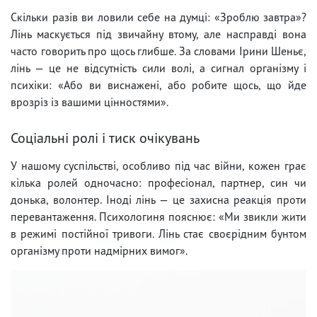
Скільки разів ви ловили себе на думці: «Зроблю завтра»?
Лінь маскується під звичайну втому, але насправді вона
часто говорить про щось глибше. За словами Ірини Шеньє,
лінь — це не відсутність сили волі, а сигнал організму і
психіки: «Або ви виснажені, або робите щось, що йде
врозріз із вашими цінностями».
Соціальні ролі і тиск очікувань
У нашому суспільстві, особливо під час війни, кожен грає
кілька ролей одночасно: професіонал, партнер, син чи
донька, волонтер. Іноді лінь — це захисна реакція проти
перевантаження. Психологиня пояснює: «Ми звикли жити
в режимі постійної тривоги. Лінь стає своєрідним бунтом
організму проти надмірних вимог».