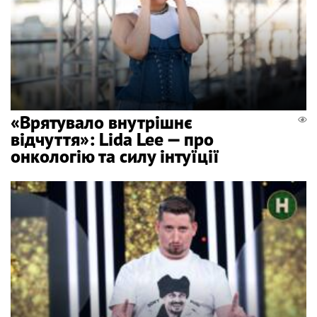
«Врятувало внутрішнє
відчуття»: Lida Lee — про
онкологію та силу інтуїції