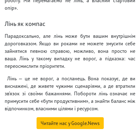
роботу. Ми перемагаємо не лінь, а власний стартовий
опір».
Лінь як компас
Парадоксально, але лінь може бути вашим внутрішнім
дороговказом. Якщо ви роками не можете змусити себе
зайнятися певною справою, можливо, вона просто не
ваша. Лінь у такому випадку не ворог, а підказка: час
переосмислити пріоритети.
Лінь — це не ворог, а посланець. Вона показує, де ви
виснажені, де живете чужими сценаріями, а де втратили
зв’язок зі своїми бажаннями. Побороти лінь означає не
примусити себе «бути продуктивним», а знайти баланс між
відпочинком, власними цілями і ресурсом.
Читайте нас у Google.News