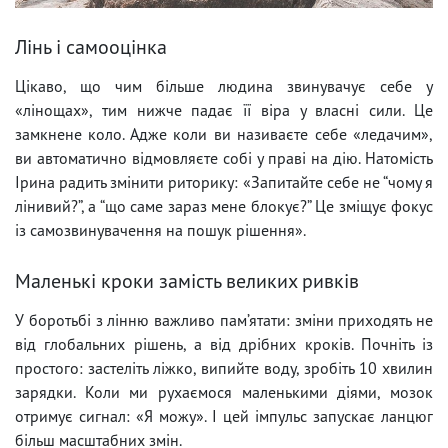
Лінь і самооцінка
Цікаво, що чим більше людина звинувачує себе у
«лінощах», тим нижче падає її віра у власні сили. Це
замкнене коло. Адже коли ви називаєте себе «ледачим»,
ви автоматично відмовляєте собі у праві на дію. Натомість
Ірина радить змінити риторику: «Запитайте себе не “чому я
лінивий?”, а “що саме зараз мене блокує?” Це зміщує фокус
із самозвинувачення на пошук рішення».
Маленькі кроки замість великих ривків
У боротьбі з лінню важливо пам’ятати: зміни приходять не
від глобальних рішень, а від дрібних кроків. Почніть із
простого: застеліть ліжко, випийте воду, зробіть 10 хвилин
зарядки. Коли ми рухаємося маленькими діями, мозок
отримує сигнал: «Я можу». І цей імпульс запускає ланцюг
більш масштабних змін.