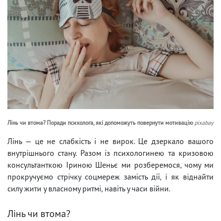
Лінь чи втома? Поради психолога, які допоможуть повернути мотивацію
pixabay
Лінь — це не слабкість і не вирок. Це дзеркало вашого
внутрішнього стану. Разом із психологинею та кризовою
консультанткою Іриною Шеньє ми розберемося, чому ми
прокручуємо стрічку соцмереж замість дії, і як віднайти
силу жити у власному ритмі, навіть у часи війни.
Лінь чи втома?