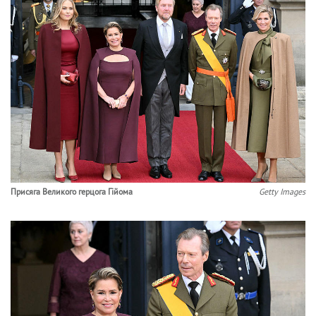
Присяга Великого герцога Гійома
Getty Images