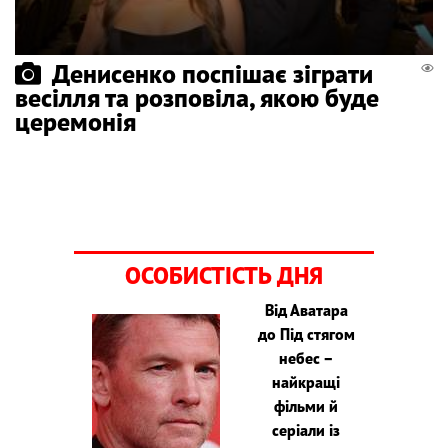
Денисенко поспішає зіграти
весілля та розповіла, якою буде
церемонія
ОСОБИСТІСТЬ ДНЯ
Від Аватара
до Під стягом
небес –
найкращі
фільми й
серіали із