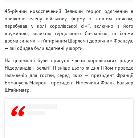
43-річний новоспечений Великий герцог, одягнений в
оливково-зелену військову форму з жовтим поясом,
перебував у колі королівської сім’ї, включно з його
дружиною, великою герцогинею Стефанією, та їхніми
двома синами — п’ятирічним Шарлем і дворічним Франсуа,
— які обидва були вдягнені у шорти.
На церемонії були присутні члени королівських родин
Нідерландів і Бельгії. Пізніше цього ж дня Гійом проведе
гала-вечір для гостей, серед яких — президент Франції
Еммануель Макрон і президент Німеччини Франк-Вальтер
Штайнмаєр.