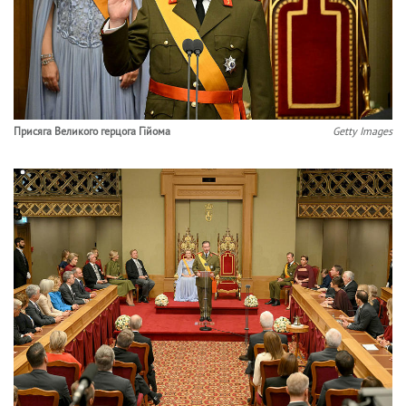
Присяга Великого герцога Гійома
Getty Images