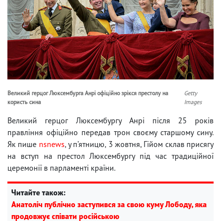
Великий герцог Люксембурга Анрі офіційно зрікся престолу на
Getty
користь сина
Images
Великий герцог Люксембургу Анрі після 25 років
правління офіційно передав трон своєму старшому сину.
Як пише
nsnews
, у п’ятницю, 3 жовтня, Гійом склав присягу
на вступ на престол Люксембургу під час традиційної
церемонії в парламенті країни.
Читайте також:
Анатоліч публічно заступився за свою куму Лободу, яка
продовжує співати російською