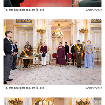
Присяга Великого герцога Гійома
Getty Images
Присяга Великого герцога Гійома
Getty Images