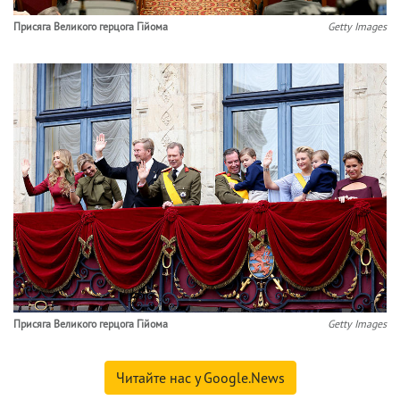
Присяга Великого герцога Гійома
Getty Images
Присяга Великого герцога Гійома
Getty Images
Читайте нас у Google.News