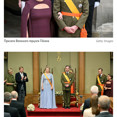
Присяга Великого герцога Гійома
Getty Images