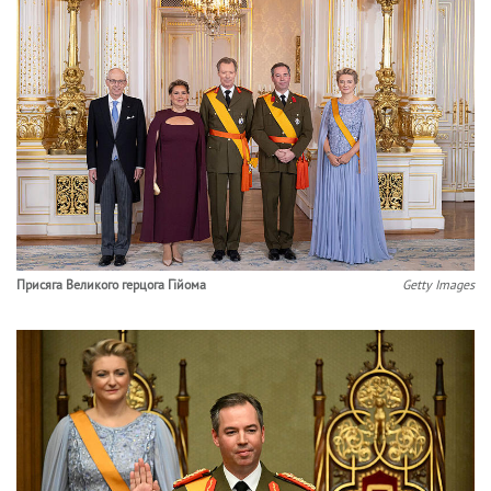
Присяга Великого герцога Гійома
Getty Images