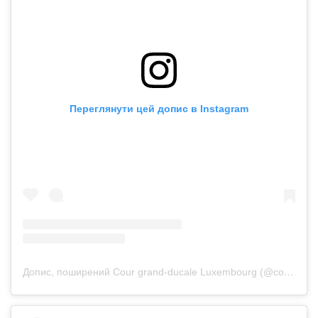
Переглянути цей допис в Instagram
Допис, поширений Cour grand-ducale Luxembourg (@courgrandducale)