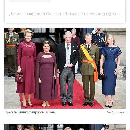
Допис, поширений Cour grand-ducale Luxembourg (@courgrandducale)
Присяга Великого герцога Гійома
Getty Images