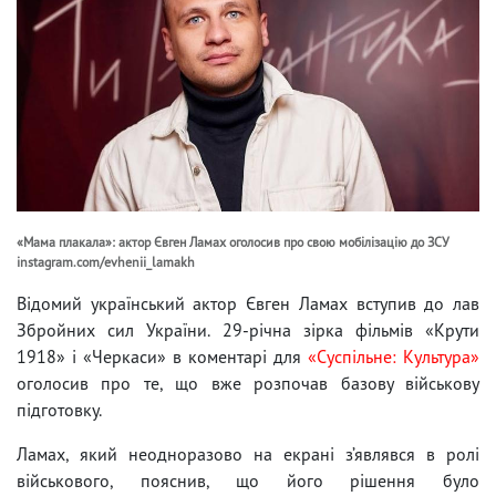
«Мама плакала»: актор Євген Ламах оголосив про свою мобілізацію до ЗСУ
instagram.com/evhenii_lamakh
Відомий український актор Євген Ламах вступив до лав
Збройних сил України. 29-річна зірка фільмів «Крути
1918» і «Черкаси» в коментарі для
«Суспільне: Культура»
оголосив про те, що вже розпочав базову військову
підготовку.
Ламах, який неодноразово на екрані з’являвся в ролі
військового, пояснив, що його рішення було