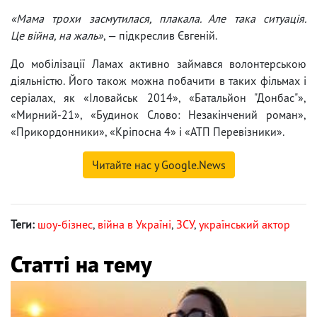
«Мама трохи засмутилася, плакала. Але така ситуація.
Це війна, на жаль»
, — підкреслив Євгеній.
До мобілізації Ламах активно займався волонтерською
діяльністю. Його також можна побачити в таких фільмах і
серіалах, як «Іловайськ 2014», «Батальйон "Донбас"»,
«Мирний-21», «Будинок Слово: Незакінчений роман»,
«Прикордонники», «Кріпосна 4» і «АТП Перевізники».
Читайте нас у Google.News
Теги:
шоу-бізнес
,
війна в Україні
,
ЗСУ
,
український актор
Статті на тему