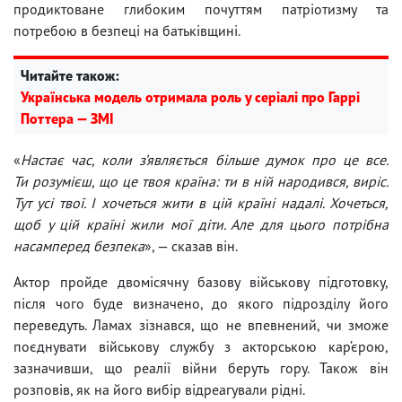
продиктоване глибоким почуттям патріотизму та
потребою в безпеці на батьківщині.
Читайте також:
Українська модель отримала роль у серіалі про Гаррі
Поттера — ЗМІ
«
Настає час, коли з’являється більше думок про це все.
Ти розумієш, що це твоя країна: ти в ній народився, виріс.
Тут усі твої. І хочеться жити в цій країні надалі. Хочеться,
щоб у цій країні жили мої діти. Але для цього потрібна
насамперед безпека
», — сказав він.
Актор пройде двомісячну базову військову підготовку,
після чого буде визначено, до якого підрозділу його
переведуть. Ламах зізнався, що не впевнений, чи зможе
поєднувати військову службу з акторською кар’єрою,
зазначивши, що реалії війни беруть гору. Також він
розповів, як на його вибір відреагували рідні.