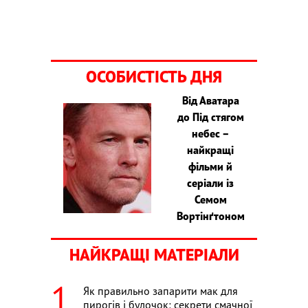
ОСОБИСТІСТЬ ДНЯ
Від Аватара
до Під стягом
небес –
найкращі
фільми й
серіали із
Семом
Вортінґтоном
НАЙКРАЩІ МАТЕРІАЛИ
Як правильно запарити мак для
пирогів і булочок: секрети смачної