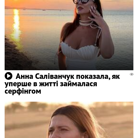
Анна Саліванчук показала, як
уперше в житті займалася
серфінгом