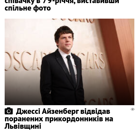
співачку в 79-річчя, виставивши
спільне фото
Джессі Айзенберг відвідав
поранених прикордонників на
Львівщині