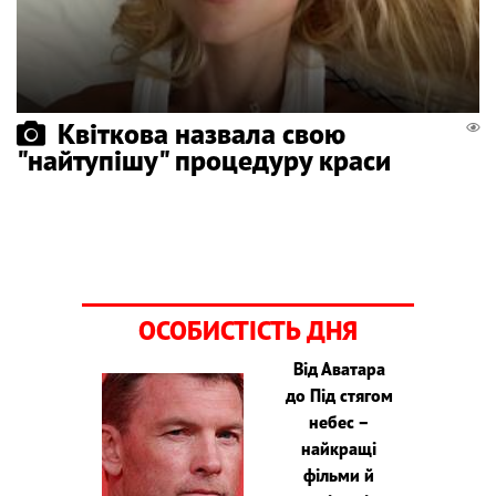
Квіткова назвала свою
"найтупішу" процедуру краси
ОСОБИСТІСТЬ ДНЯ
Від Аватара
до Під стягом
небес –
найкращі
фільми й