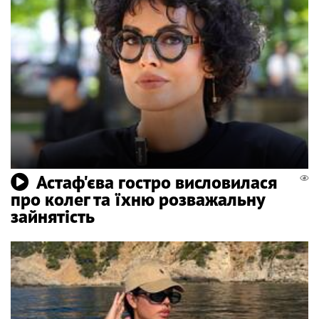
Астаф'єва гостро висловилася
про колег та їхню розважальну
зайнятість