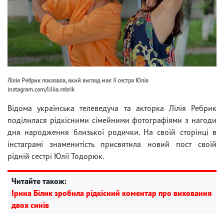
Лілія Ребрик показала, який вигляд має її сестра Юлія
instagram.com/liliia.rebrik
Відома українська телеведуча та акторка Лілія Ребрик
поділилася рідкісними сімейними фотографіями з нагоди
дня народження близької родички. На своїй сторінці в
інстаграмі знаменитість присвятила новий пост своїй
рідній сестрі Юлії Тодорюк.
Читайте також:
Ірина Білик зробила рідкісний коментар про виховання
двох синів