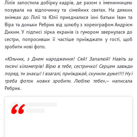
Лілія запостила добірку кадрів, де разом з іменинницею
позувала на відпочинку та сімейних святах. На деяких
знімках до Лілії та Юлії приєдналися їхні батьки Іван та
Віра та доньки Ребрик від шлюбу з хореографом Андрієм
Диким. У підписі зірка екранів із гумором звернулася до
сестри, попросивши її частіше приїжджати у гості, щоб
зробити нові фото.
«Юльчик, з Днем народження! Сяй! Запалюй! Навіть за
тисячі кілометрів! Вірю в тебе, сестричко! Серцем завжди
поряд, ти знаєш! І взагалі, приїжджай, скучили дуже!!!! Ну і
треба фоток нових зробити. Люблю тебе»
,— написала
Ребрик.