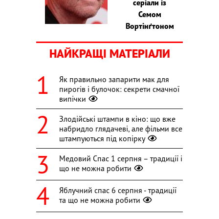
серіали із
Семом
Вортінґтоном
НАЙКРАЩІ МАТЕРІАЛИ
Як правильно запарити мак для
пирогів і булочок: секрети смачної
випічки
Злодійські штампи в кіно: що вже
набридло глядачеві, але фільми все
штампуються під копірку
Медовий Спас 1 серпня – традиції і
що не можна робити
Яблучний спас 6 серпня - традиції
та що не можна робити