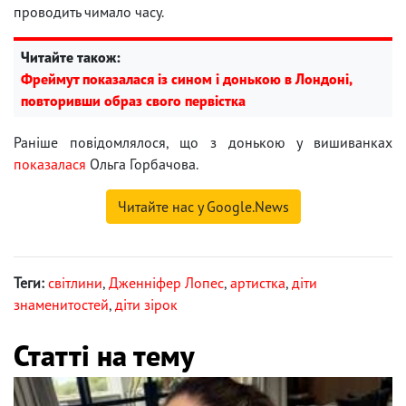
проводить чимало часу.
Читайте також:
Фреймут показалася із сином і донькою в Лондоні,
повторивши образ свого первістка
Раніше повідомлялося, що з донькою у вишиванках
показалася
Ольга Горбачова.
Читайте нас у Google.News
Теги:
світлини
,
Дженніфер Лопес
,
артистка
,
діти
знаменитостей
,
діти зірок
Статті на тему