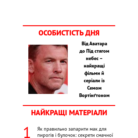
ОСОБИСТІСТЬ ДНЯ
Від Аватара
до Під стягом
небес –
найкращі
фільми й
серіали із
Семом
Вортінґтоном
НАЙКРАЩІ МАТЕРІАЛИ
Як правильно запарити мак для
пирогів і булочок: секрети смачної