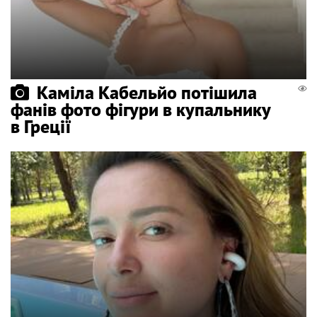
Каміла Кабельйо потішила
фанів фото фігури в купальнику
в Греції