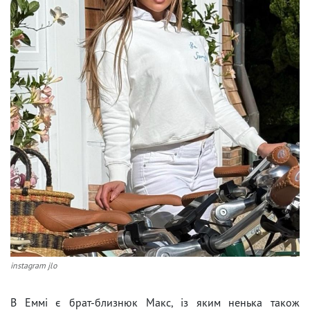
instagram jlo
В Еммі є брат-близнюк Макс, із яким ненька також