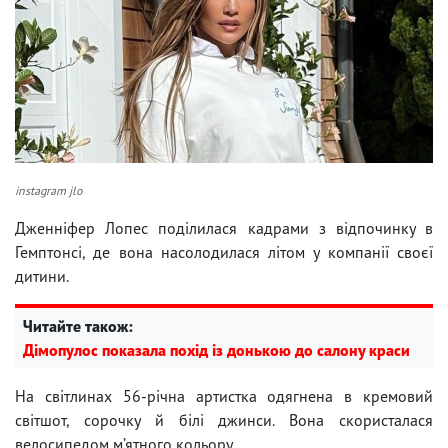
instagram jlo
Дженніфер Лопес поділилася кадрами з відпочинку в
Гемптонсі, де вона насолодилася літом у компанії своєї
дитини.
Читайте також:
Дімопулос показала похід із донькою до салону краси
На світлинах 56-річна артистка одягнена в кремовий
світшот, сорочку й білі джинси. Вона скористалася
велосипедом м’ятного кольору.