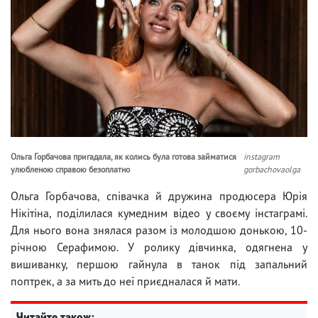
Ольга Горбачова пригадала, як колись була готова займатися
instagram
улюбленою справою безоплатно
gorbachovaolga
Ольга Горбачова, співачка й дружина продюсера Юрія
Нікітіна, поділилася кумедним відео у своєму інстаграмі.
Для нього вона знялася разом із молодшою донькою, 10-
річною Серафимою. У ролику дівчинка, одягнена у
вишиванку, першою гайнула в танок під запальний
поптрек, а за мить до неї приєдналася й мати.
Читайте також: