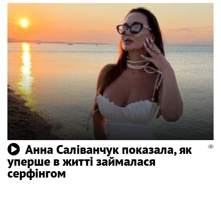
Анна Саліванчук показала, як
уперше в житті займалася
серфінгом