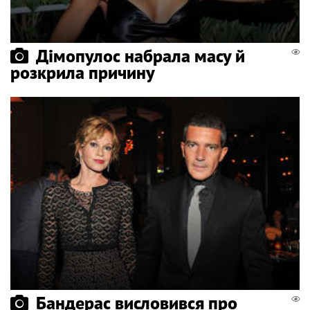
Дімопулос набрала масу й
розкрила причину
Бандерас висловився про