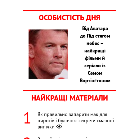
ОСОБИСТІСТЬ ДНЯ
Від Аватара
до Під стягом
небес –
найкращі
фільми й
серіали із
Семом
Вортінґтоном
НАЙКРАЩІ МАТЕРІАЛИ
Як правильно запарити мак для
пирогів і булочок: секрети смачної
випічки