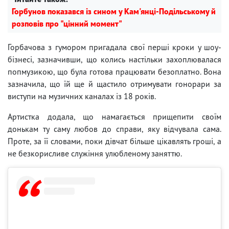
Горбунов показався із сином у Кам'янці-Подільському й
розповів про "цінний момент"
Горбачова з гумором пригадала свої перші кроки у шоу-
бізнесі, зазначивши, що колись настільки захоплювалася
попмузикою, що була готова працювати безоплатно. Вона
зазначила, що їй ще й щастило отримувати гонорари за
виступи на музичних каналах із 18 років.
Артистка додала, що намагається прищепити своїм
донькам ту саму любов до справи, яку відчувала сама.
Проте, за її словами, поки дівчат більше цікавлять гроші, а
не безкорисливе служіння улюбленому заняттю.