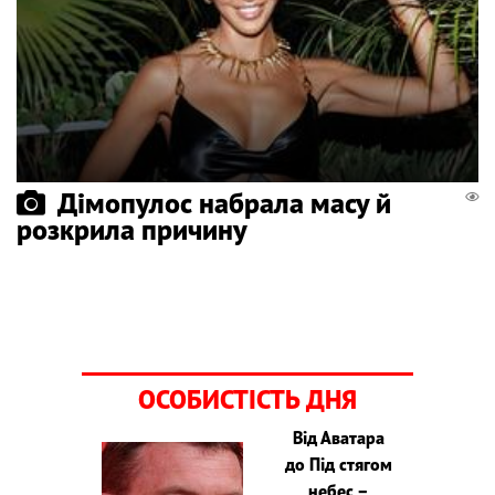
Дімопулос набрала масу й
розкрила причину
ОСОБИСТІСТЬ ДНЯ
Від Аватара
до Під стягом
небес –