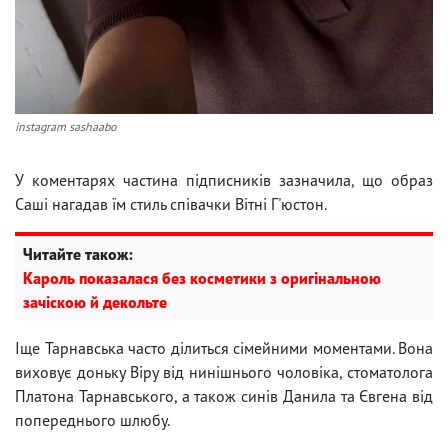
instagram sashaabo
У коментарях частина підписників зазначила, що образ
Саші нагадав їм стиль співачки Вітні Г'юстон.
Читайте також:
Кароль показалася без косметики з оригінальною
зачіскою й декольте
Іще Тарнавська часто ділиться сімейними моментами. Вона
виховує доньку Віру від нинішнього чоловіка, стоматолога
Платона Тарнавського, а також синів Данила та Євгена від
попереднього шлюбу.