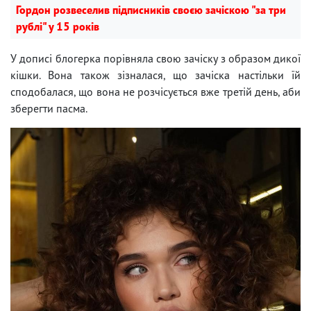
Гордон розвеселив підписників своєю зачіскою "за три
рублі" у 15 років
У дописі блогерка порівняла свою зачіску з образом дикої
кішки. Вона також зізналася, що зачіска настільки їй
сподобалася, що вона не розчісується вже третій день, аби
зберегти пасма.