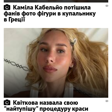
Каміла Кабельйо потішила
фанів фото фігури в купальнику
в Греції
Квіткова назвала свою
"найтупішу" процедуру краси