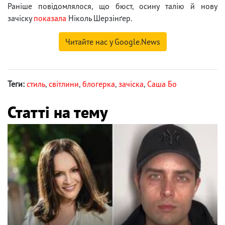
Раніше повідомлялося, що бюст, осину талію й нову
зачіску
показала
Ніколь Шерзінґер.
Читайте нас у Google.News
Теги:
стиль
,
світлини
,
блогерка
,
зачіска
,
Саша Бо
Статті на тему