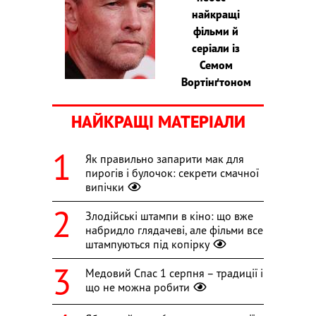
найкращі
фільми й
серіали із
Семом
Вортінґтоном
НАЙКРАЩІ МАТЕРІАЛИ
Як правильно запарити мак для
пирогів і булочок: секрети смачної
випічки
Злодійські штампи в кіно: що вже
набридло глядачеві, але фільми все
штампуються під копірку
Медовий Спас 1 серпня – традиції і
що не можна робити