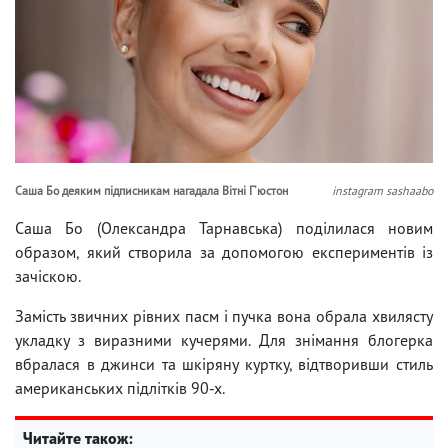
Саша Бо деяким підписникам нагадала Вітні Г'юстон
instagram sashaabo
Саша Бо (Олександра Тарнавська) поділилася новим
образом, який створила за допомогою експериментів із
зачіскою.
Замість звичних рівних пасм і пучка вона обрала хвилясту
укладку з виразними кучерями. Для знімання блогерка
вбралася в джинси та шкіряну куртку, відтворивши стиль
американських підлітків 90-х.
Читайте також: