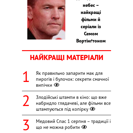
небес –
найкращі
фільми й
серіали із
Семом
Вортінґтоном
НАЙКРАЩІ МАТЕРІАЛИ
Як правильно запарити мак для
пирогів і булочок: секрети смачної
випічки
Злодійські штампи в кіно: що вже
набридло глядачеві, але фільми все
штампуються під копірку
Медовий Спас 1 серпня – традиції і
що не можна робити