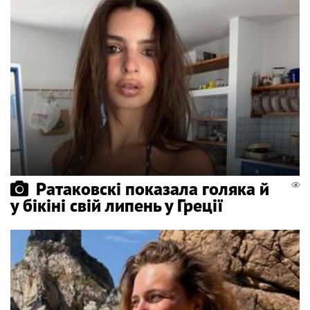
Ратаковскі показала голяка й
у бікіні свій липень у Греції