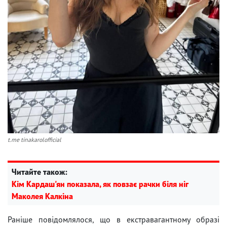
t.me tinakarolofficial
Читайте також:
Кім Кардаш'ян показала, як повзає рачки біля ніг
Маколея Калкіна
Раніше повідомлялося, що в екстравагантному образі