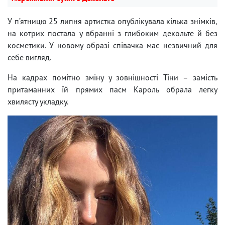
У п’ятницю 25 липня артистка опублікувала кілька знімків,
на котрих постала у вбранні з глибоким декольте й без
косметики. У новому образі співачка має незвичний для
себе вигляд.
На кадрах помітно зміну у зовнішності Тіни – замість
притаманних їй прямих пасм Кароль обрала легку
хвилясту укладку.