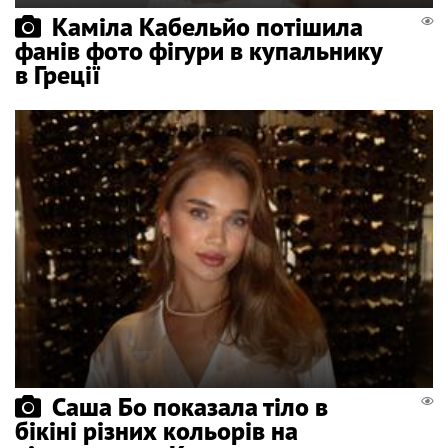
Каміла Кабельйо потішила
фанів фото фігури в купальнику
в Греції
Саша Бо показала тіло в
бікіні різних кольорів на