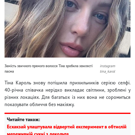
Замість звичного прямого волосся Тіна зробила хвилясті
instagram
пасма
tina_karol
Тіна Кароль знову потішила прихильників серією селфі.
40-річна співачка нерідко викладає світлини, зроблені у
різних локаціях. Для багатьох із них вона не соромиться
показувати обличчя без макіяжу.
Читайте також:
Есхакзай улаштувала відвертий експеримент в обтислій
мереживній сукні з декольте