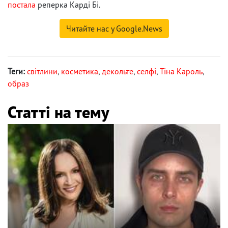
постала
реперка Карді Бі.
Читайте нас у Google.News
Теги:
світлини
,
косметика
,
декольте
,
селфі
,
Тіна Кароль
,
образ
Статті на тему