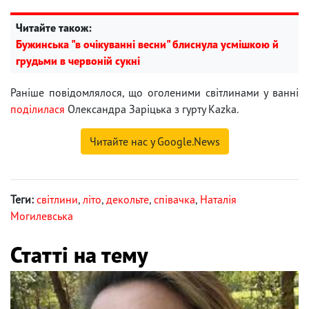
Читайте також:
Бужинська "в очікуванні весни" блиснула усмішкою й
грудьми в червоній сукні
Раніше повідомлялося, що оголеними світлинами у ванні
поділилася
Олександра Заріцька з гурту Kazka.
Читайте нас у Google.News
Теги:
світлини
,
літо
,
декольте
,
співачка
,
Наталія
Могилевська
Статті на тему