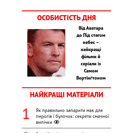
ОСОБИСТІСТЬ ДНЯ
Від Аватара
до Під стягом
небес –
найкращі
фільми й
серіали із
Семом
Вортінґтоном
НАЙКРАЩІ МАТЕРІАЛИ
Як правильно запарити мак для
пирогів і булочок: секрети смачної
випічки