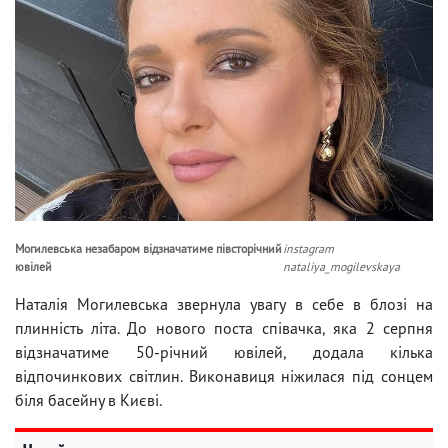
Могилевська незабаром відзначатиме півсторічний
instagram
ювілей
nataliya_mogilevskaya
Наталія Могилевська звернула увагу в себе в блозі на
плинність літа. До нового поста співачка, яка 2 серпня
відзначатиме 50-річний ювілей, додала кілька
відпочинкових світлин. Виконавиця ніжилася під сонцем
біля басейну в Києві.