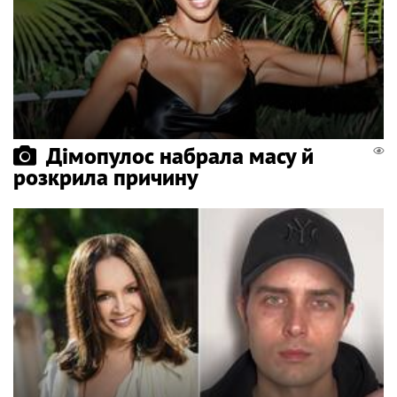
Дімопулос набрала масу й
розкрила причину