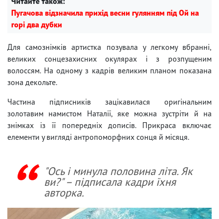
Читайте також:
Пугачова відзначила прихід весни гулянням під Ой на
горі два дубки
Для самознімків артистка позувала у легкому вбранні,
великих сонцезахисних окулярах і з розпущеним
волоссям. На одному з кадрів великим планом показана
зона декольте.
Частина підписників зацікавилася оригінальним
золотавим намистом Наталії, яке можна зустріти й на
знімках із її попередніх дописів. Прикраса включає
елементи у вигляді антропоморфних сонця й місяця.
"Ось і минула половина літа. Як
ви?" – підписала кадри їхня
авторка.