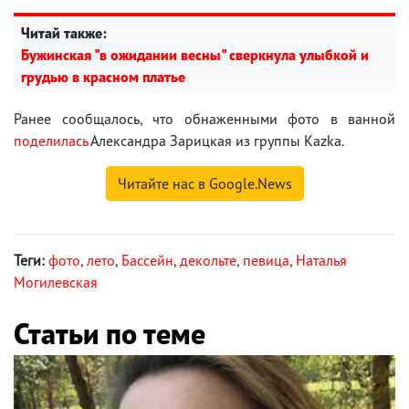
Читай также:
Бужинская "в ожидании весны" сверкнула улыбкой и
грудью в красном платье
Ранее сообщалось, что обнаженными фото в ванной
поделилась
Александра Зарицкая из группы Kazka.
Читайте нас в Google.News
Теги:
фото
,
лето
,
Бассейн
,
декольте
,
певица
,
Наталья
Могилевская
Статьи по теме