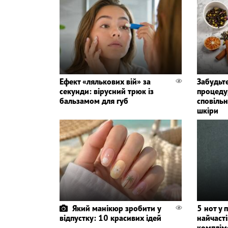
Ефект «лялькових вій» за
Забудьте
секунди: вірусний трюк із
процедур
бальзамом для губ
сповіль
шкіри
Який манікюр зробити у
5 нот у 
відпустку: 10 красивих ідей
найчаст
комплім