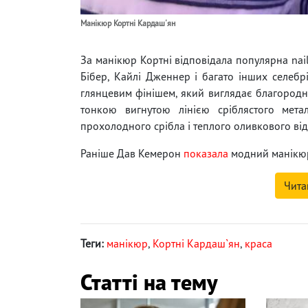
Манікюр Кортні Кардаш'ян
За манікюр Кортні відповідала популярна nail
Бібер, Кайлі Дженнер і багато інших селебр
глянцевим фінішем, який виглядає благородно
тонкою вигнутою лінією сріблястого мет
прохолодного срібла і теплого оливкового відт
Раніше Дав Кемерон
показала
модний манікюр 
Чита
Теги:
манікюр
,
Кортні Кардаш`ян
,
краса
Статті на тему