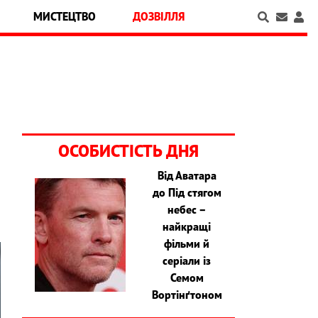
МИСТЕЦТВО
ДОЗВІЛЛЯ
ОСОБИСТІСТЬ ДНЯ
Від Аватара
до Під стягом
небес –
найкращі
фільми й
серіали із
Семом
Вортінґтоном