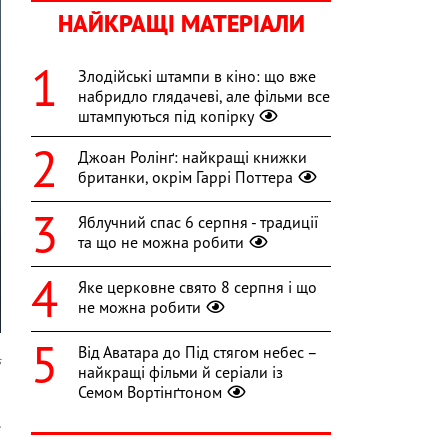
НАЙКРАЩІ МАТЕРІАЛИ
Злодійські штампи в кіно: що вже
набридло глядачеві, але фільми все
штампуються під копірку
Джоан Ролінґ: найкращі книжки
британки, окрім Гаррі Поттера
Яблучний спас 6 серпня - традиції
та що не можна робити
Яке церковне свято 8 серпня і що
не можна робити
Від Аватара до Під стягом небес –
s
найкращі фільми й серіали із
Семом Вортінґтоном
й
.