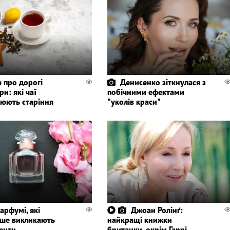
 про дорогі
Денисенко зіткнулася з
и: які чаї
побічними ефектами
нюють старіння
"уколів краси"
парфумі, які
Джоан Ролінґ:
іше викликають
найкращі книжки
енти
британки, окрім Гаррі