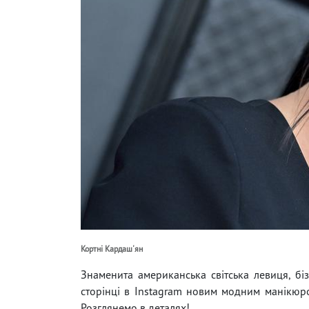
Кортні Кардаш'ян
Знаменита американська світська левиця, бі
сторінці в Instagram новим модним манікюро
Розглянемо в деталях!