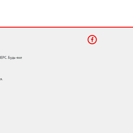
НЕРС. Будь-яке
я.