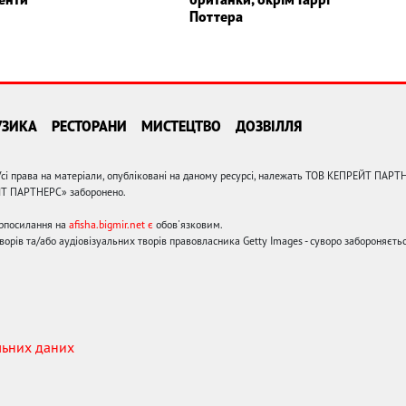
Поттера
УЗИКА
РЕСТОРАНИ
МИСТЕЦТВО
ДОЗВІЛЛЯ
сі права на матеріали, опубліковані на даному ресурсі, належать ТОВ КЕПРЕЙТ ПАРТ
ЙТ ПАРТНЕРС» заборонено.
ерпосилання на
afisha.bigmir.net є
обов'язковим.
орів та/або аудіовізуальних творів правовласника Getty Images - суворо забороняєтьс
льних даних