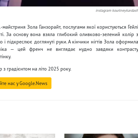
instagram kourtneykardas
-майстриня Зола Ганзорайт, послугами якої користуються Гейл
іті. За основу вона взяла глибокий оливково-зелений колір 
 і підкреслює доглянуті руки. А кінчики нігтів Зола оформил
аліка — цей френч не виглядає нудно завдяки контраст
інку.
з градієнтом на літо 2025 року.
йте нас у Google.News