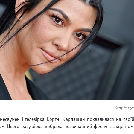
Getty Image
знесвумен і телезірка Кортні Кардаш'ян похвалилася на свої
м. Цього разу зірка вибрала незвичайний френч з акцентом