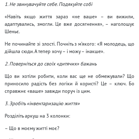
1. Не звинувачуйте себе. Подякуйте собі
«Навіть якщо життя зараз «не ваше» – ви вижили,
адаптувались, змогли. Це вже досягнення», – наголошує
Шеньє.
Не починайте зі злості. Почніть з м’якого: «Я молодець, що
дійшла сюди. А тепер хочу – і можу – інакше».
2. Поверніться до своїх «дитячих» бажань
Що ви хотіли робити, коли вас ще не обмежували? Що
приносило радість без логіки й користі? Це – ключ. Бо
справжнє «ваше» завжди поруч із цим.
3. Зробіть «інвентаризацію життя»
Розділіть аркуш на 3 колонки:
– Що в моєму житті моє?