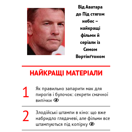
Від Аватара
до Під стягом
небес –
найкращі
фільми й
серіали із
Семом
Вортінґтоном
НАЙКРАЩІ МАТЕРІАЛИ
Як правильно запарити мак для
пирогів і булочок: секрети смачної
випічки
Злодійські штампи в кіно: що вже
набридло глядачеві, але фільми все
штампуються під копірку