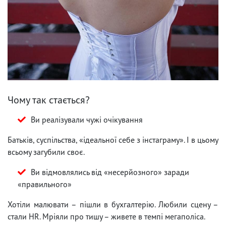
Чому так стається?
Ви реалізували чужі очікування
Батьків, суспільства, «ідеальної себе з інстаграму». І в цьому
всьому загубили своє.
Ви відмовлялись від «несерйозного» заради
«правильного»
Хотіли малювати – пішли в бухгалтерію. Любили сцену –
стали HR. Мріяли про тишу – живете в темпі мегаполіса.