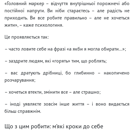
«Головний маркер – відчуття внутрішньої порожнечі або
постійної напруги. Ви ніби стараєтесь – але радість не
приходить. Ви все робите правильно – але не хочеться
жити», – каже психологиня.
Це проявляється так:
– часто ловите себе на фразі «а якби я могла обирати…»;
– заздрите людям, які «горять» тим, що роблять;
– вас дратують дрібниці, бо глибинно – накопичено
розчарування;
– хочеться втекти, змінити все – але страшно;
– іноді уявляєте зовсім інше життя – і воно видається
більш справжнім.
Що з цим робити: м’які кроки до себе