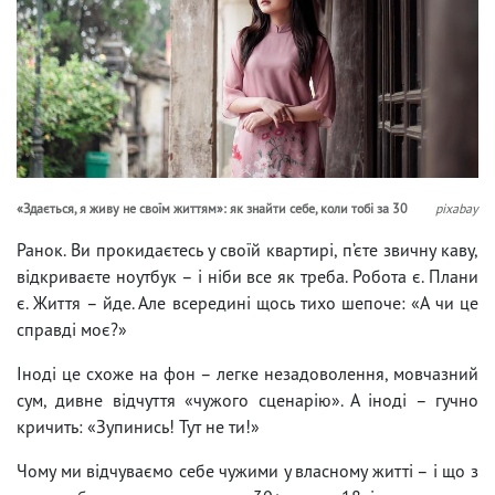
«Здається, я живу не своїм життям»: як знайти себе, коли тобі за 30
pixabay
Ранок. Ви прокидаєтесь у своїй квартирі, п’єте звичну каву,
відкриваєте ноутбук – і ніби все як треба. Робота є. Плани
є. Життя – йде. Але всередині щось тихо шепоче: «А чи це
справді моє?»
Іноді це схоже на фон – легке незадоволення, мовчазний
сум, дивне відчуття «чужого сценарію». А іноді – гучно
кричить: «Зупинись! Тут не ти!»
Чому ми відчуваємо себе чужими у власному житті – і що з