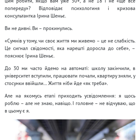
цим робити, якщо вам уже 30+, а не 18 і не «ще все
попереду»? Відповідає психологиня і кризова
консультантка Ірина Шеньє.
Ви не дивні. Ви – прокинулись.
«Сумнів у тому, чи своє життя ми живемо – це не слабкість.
Це сигнал свідомості, яка нарешті доросла до себе», –
пояснює Ірина Шеньє.
До 30 ми часто йдемо на автоматі: школу закінчили, в
університет вступили, працювати почали, квартиру зняли, у
стосунки ввійшли… Життя ніби йде «як треба».
Але на якомусь етапі приходить усвідомлення: я щось
роблю – але не знаю, навіщо. І головне – не відчуваю, що
в цьому є я.