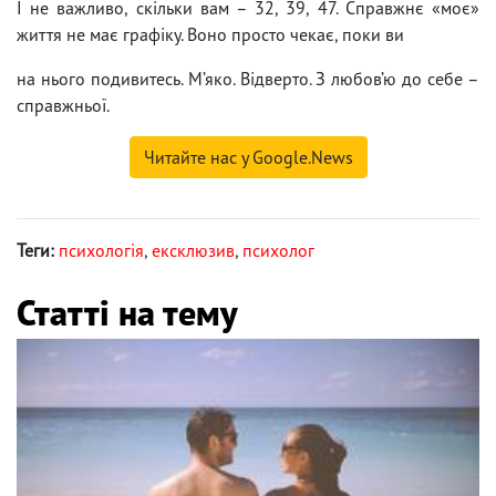
І не важливо, скільки вам – 32, 39, 47. Справжнє «моє»
життя не має графіку. Воно просто чекає, поки ви
на нього подивитесь. М’яко. Відверто. З любов’ю до себе –
справжньої.
Читайте нас у Google.News
Теги:
психологія
,
ексклюзив
,
психолог
Статті на тему