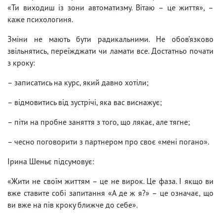
«Ти виходиш із зони автоматизму. Вітаю – це життя», –
каже психологиня.
Зміни не мають бути радикальними. Не обов’язково
звільнятись, переїжджати чи ламати все. Достатньо почати
з кроку:
– записатись на курс, який давно хотіли;
– відмовитись від зустрічі, яка вас виснажує;
– піти на пробне заняття з того, що лякає, але тягне;
– чесно поговорити з партнером про своє «мені погано».
Ірина Шеньє підсумовує:
«Жити не своїм життям – це не вирок. Це фаза. І якщо ви
вже ставите собі запитання «А де ж я?» – це означає, що
ви вже на пів кроку ближче до себе».