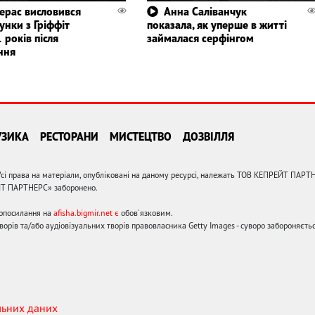
ерас висловився
Анна Саліванчук
унки з Гріффіт
показала, як уперше в житті
 років після
займалася серфінгом
ння
УЗИКА
РЕСТОРАНИ
МИСТЕЦТВО
ДОЗВІЛЛЯ
сі права на матеріали, опубліковані на даному ресурсі, належать ТОВ КЕПРЕЙТ ПАРТ
ЙТ ПАРТНЕРС» заборонено.
ерпосилання на
afisha.bigmir.net є
обов'язковим.
орів та/або аудіовізуальних творів правовласника Getty Images - суворо забороняєтьс
льних даних