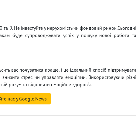
та 9. Не інвестуйте у нерухомість чи фондовий ринок.Сьогодн
накам буде супроводжувати успіх у пошуку нової роботи т
сить вас почуватися краще, і це ідеальний спосіб підтримуват
о знизити стрес чи управляти емоціями. Використовуючи різн
свій розум та відновити емоційне здоров'я.
йте нас у Google.News