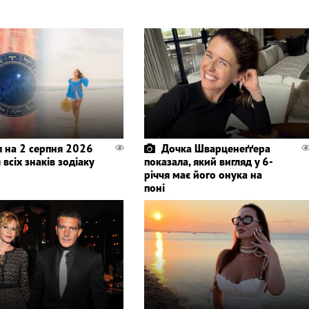
п на 2 серпня 2026
Дочка Шварценеґґера
 всіх знаків зодіаку
показала, який вигляд у 6-
річчя має його онука на
поні