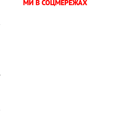
МИ В СОЦМЕРЕЖАХ
і
е
у
е