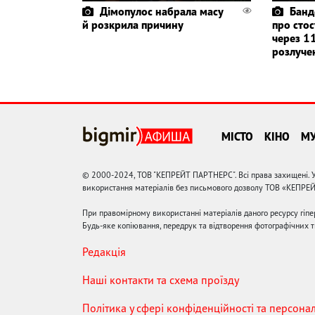
Дімопулос набрала масу
Банд
й розкрила причину
про стос
через 11
розлуче
МІСТО
КІНО
М
© 2000-2024, ТОВ "КЕПРЕЙТ ПАРТНЕРС". Всі права захищені. У
використання матеріалів без письмового дозволу ТОВ «КЕПРЕ
При правомірному використанні матеріалів даного ресурсу гіп
Будь-яке копіювання, передрук та відтворення фотографічних тв
Редакція
Наші контакти та схема проїзду
Політика у сфері конфіденційності та персона