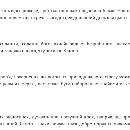
адягніть щось рожеве, щоб сьогодні вам пощастило більше.Навіт
о нові місця та речі, сьогодні невідповідний день для цього.
платити, сплатіть його якнайшвидше. Безробітним знака
 завдяки енергії, яку посилає Юпітер.
ов'я, і ​​звернення до когось із приводу вашого стресу мож
оціальних мереж, вам може бути найпростіше знайомитись 
их відносинах, думають про наступний крок, наприклад, пр
я дітей. Самотні знаки почуваються добре поруч із знакам