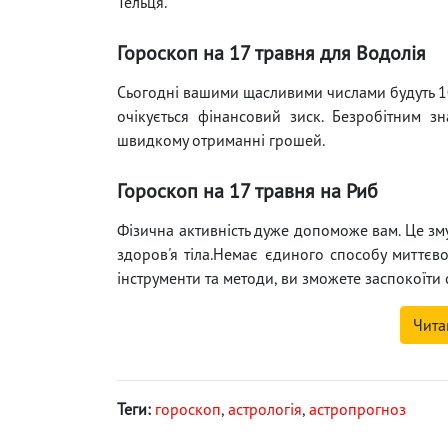
Тельця.
Гороскоп на 17 травня для Водолія
Сьогодні вашими щасливими числами будуть 10 
очікується фінансовий зиск. Безробітним з
швидкому отриманні грошей.
Гороскоп на 17 травня на Риб
Фізична активність дуже допоможе вам. Це зму
здоров'я тіла.Немає єдиного способу миттєв
інструменти та методи, ви зможете заспокоїти 
Чита
Теги:
гороскоп
,
астрологія
,
астропрогноз