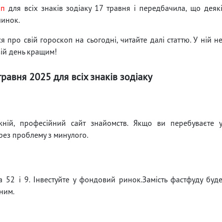
оп
для всіх знаків зодіаку 17 травня і передбачила, що деяк
чинок.
 про свій гороскоп на сьогодні, читайте далі статтю. У ній н
вій день кращим!
травня 2025 для всіх знаків зодіаку
жній, професійний сайт знайомств. Якщо ви перебуваєте 
ерез проблему з минулого.
а 52 і 9. Інвестуйте у фондовий ринок.Замість фастфуду буд
ним.