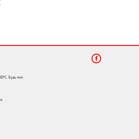
НЕРС. Будь-яке
я.