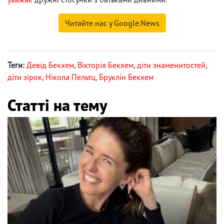
Читайте нас у Google.News
Теги:
Девід Бекхем
,
Вікторія Бекхем
,
діти знаменитостей
,
діти зірок
,
Нікола Пельтц
,
Бруклін Бекхем
Статті на тему