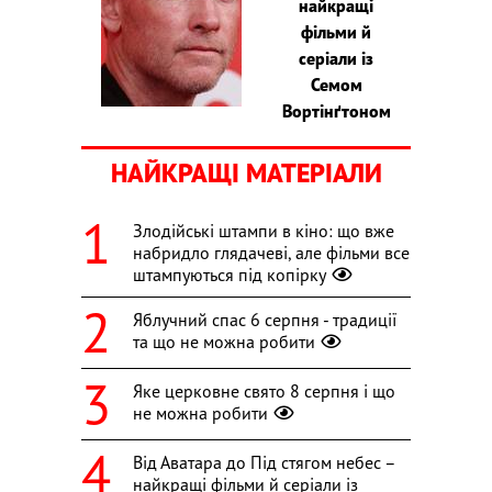
найкращі
фільми й
серіали із
Семом
Вортінґтоном
НАЙКРАЩІ МАТЕРІАЛИ
Злодійські штампи в кіно: що вже
набридло глядачеві, але фільми все
штампуються під копірку
Яблучний спас 6 серпня - традиції
та що не можна робити
Яке церковне свято 8 серпня і що
не можна робити
Від Аватара до Під стягом небес –
найкращі фільми й серіали із