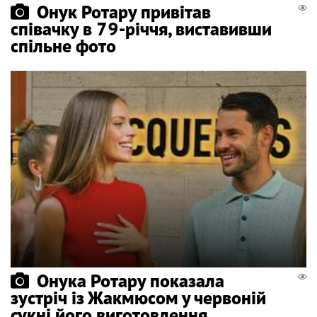
Онук Ротару привітав
співачку в 79-річчя, виставивши
спільне фото
Онука Ротару показала
зустріч із Жакмюсом у червоній
сукні його виготовлення