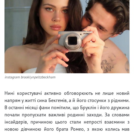
instagram brooklynpeltzbeckham
Нині користувачі активно обговорюють не лише новий
напрям у житті сина Бекгемів, а й його стосунки з рідними.
В останні місяці фани помітили, що Бруклін і його дружина
почали пропускати важливі родинні заходи. За словами
інсайдерів, причиною цього стали непрості взаємини з
новою дівчиною його брата Ромео, з якою колись мав