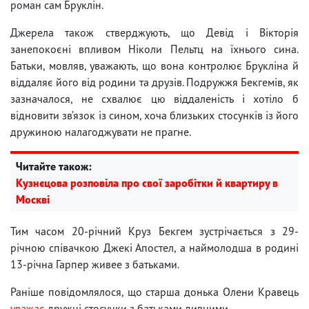
роман сам Бруклін.
Джерела також стверджують, що Девід і Вікторія
занепокоєні впливом Ніколи Пельтц на їхнього сина.
Батьки, мовляв, уважають, що вона контролює Брукліна й
віддаляє його від родини та друзів. Подружжя Бекгемів, як
зазначалося, не схвалює цю віддаленість і хотіло б
відновити зв’язок із сином, хоча близьких стосунків із його
дружиною налагоджувати не прагне.
Читайте також:
Кузнєцова розповіла про свої заробітки й квартиру в
Москві
Тим часом 20-річний Круз Бекгем зустрічається з 29-
річною співачкою Джекі Апостел, а наймолодша в родині
13-річна Гарпер живее з батьками.
Раніше повідомлялося, що старша донька Олени Кравець
уважає
дружні стосунки з батьками дивними.