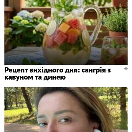
Рецепт вихідного дня: сангрія з
кавуном та динею