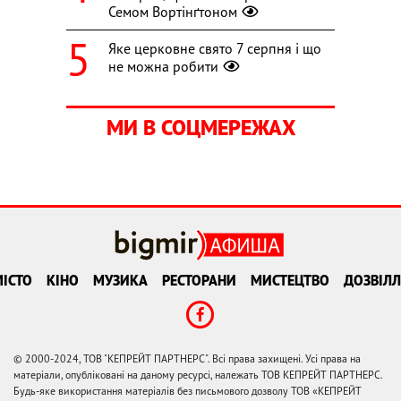
Семом Вортінґтоном
Яке церковне свято 7 серпня і що
не можна робити
МИ В СОЦМЕРЕЖАХ
ІСТО
КІНО
МУЗИКА
РЕСТОРАНИ
МИСТЕЦТВО
ДОЗВІЛЛ
© 2000-2024, ТОВ "КЕПРЕЙТ ПАРТНЕРС". Всі права захищені. Усі права на
матеріали, опубліковані на даному ресурсі, належать ТОВ КЕПРЕЙТ ПАРТНЕРС.
Будь-яке використання матеріалів без письмового дозволу ТОВ «КЕПРЕЙТ