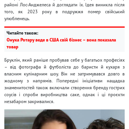
районі Лос-Анджелеса й доглядати їх. Ідея виникла після
того, як 2023 року в подружжя помер свійський
улюбленець.
Читайте також:
Онука Ротару веде в США свій бізнес – вона показала
товар
Бруклін, який раніше пробував себе у багатьох професіях
– від фотографа й футболіста до баристи й кухаря з
власним кулінарним шоу. Він не затримувався довго в
жодному з напрямів. Попередні ініціативи нащадка
знаменитостей також включали створення бренду гострих
соусів і спроби виробництва саке, однак і ці проєкти
незабаром закривалися.