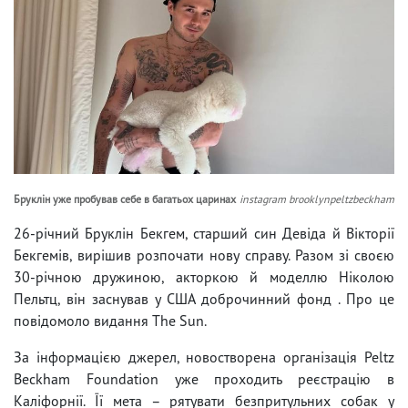
Бруклін уже пробував себе в багатьох царинах
instagram brooklynpeltzbeckham
26-річний Бруклін Бекгем, старший син Девіда й Вікторії
Бекгемів, вирішив розпочати нову справу. Разом зі своєю
30-річною дружиною, акторкою й моделлю Ніколою
Пельтц, він заснував у США доброчинний фонд . Про це
повідомоло видання The Sun.
За інформацією джерел, новостворена організація Peltz
Beckham Foundation уже проходить реєстрацію в
Каліфорнії. Її мета – рятувати безпритульних собак у