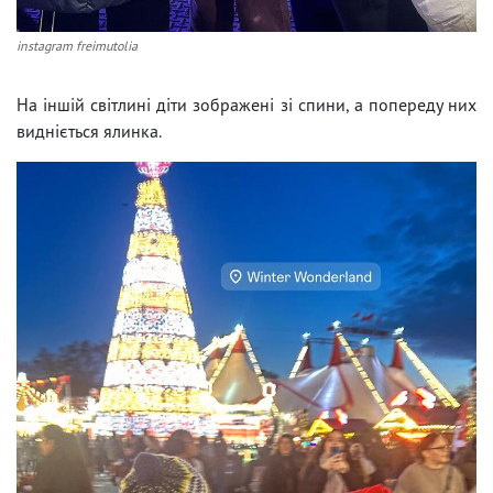
instagram freimutolia
На іншій світлині діти зображені зі спини, а попереду них
видніється ялинка.