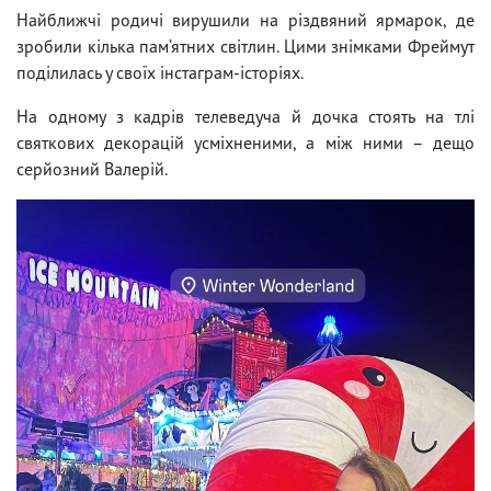
Найближчі родичі вирушили на різдвяний ярмарок, де
зробили кілька пам’ятних світлин. Цими знімками Фреймут
поділилась у своїх інстаграм-історіях.
На одному з кадрів телеведуча й дочка стоять на тлі
святкових декорацій усміхненими, а між ними – дещо
серйозний Валерій.