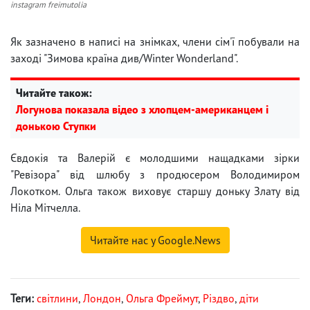
instagram freimutolia
Як зазначено в написі на знімках, члени сім'ї побували на
заході "Зимова країна див/Winter Wonderland".
Читайте також:
Логунова показала відео з хлопцем-американцем і
донькою Ступки
Євдокія та Валерій є молодшими нащадками зірки
"Ревізора" від шлюбу з продюсером Володимиром
Локотком. Ольга також виховує старшу доньку Злату від
Ніла Мітчелла.
Читайте нас у Google.News
Теги:
світлини
,
Лондон
,
Ольга Фреймут
,
Різдво
,
діти