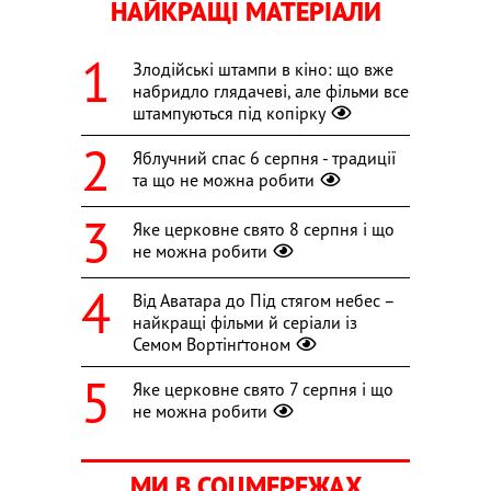
НАЙКРАЩІ МАТЕРІАЛИ
Злодійські штампи в кіно: що вже
набридло глядачеві, але фільми все
штампуються під копірку
Яблучний спас 6 серпня - традиції
та що не можна робити
Яке церковне свято 8 серпня і що
не можна робити
Від Аватара до Під стягом небес –
найкращі фільми й серіали із
Семом Вортінґтоном
Яке церковне свято 7 серпня і що
не можна робити
МИ В СОЦМЕРЕЖАХ