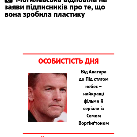
заяви підписників про те, що
вона зробила пластику
ОСОБИСТІСТЬ ДНЯ
Від Аватара
до Під стягом
небес –
найкращі
фільми й
серіали із
Семом
Вортінґтоном