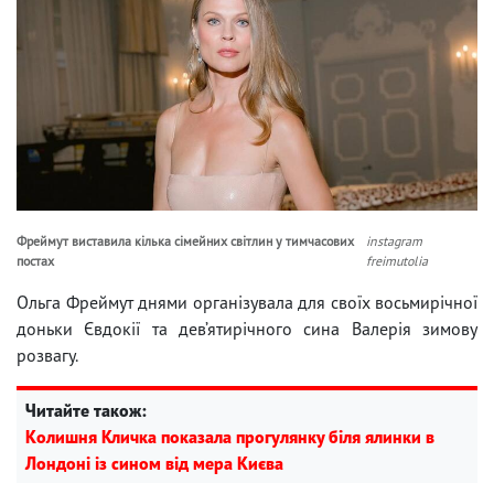
Фреймут виставила кілька сімейних світлин у тимчасових
instagram
постах
freimutolia
Ольга Фреймут днями організувала для своїх восьмирічної
доньки Євдокії та дев’ятирічного сина Валерія зимову
розвагу.
Читайте також:
Колишня Кличка показала прогулянку біля ялинки в
Лондоні із сином від мера Києва