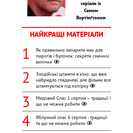
серіали із
Семом
Вортінґтоном
НАЙКРАЩІ МАТЕРІАЛИ
Як правильно запарити мак для
пирогів і булочок: секрети смачної
випічки
Злодійські штампи в кіно: що вже
набридло глядачеві, але фільми все
штампуються під копірку
Медовий Спас 1 серпня – традиції і
що не можна робити
Яблучний спас 6 серпня - традиції
та що не можна робити