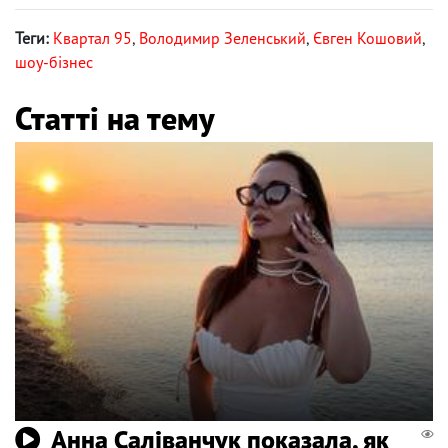
Теги:
Квартал 95
,
Володимир Зеленський
,
Євген Кошовий
,
шоу-бізнес
Статті на тему
Анна Саліванчук показала, як