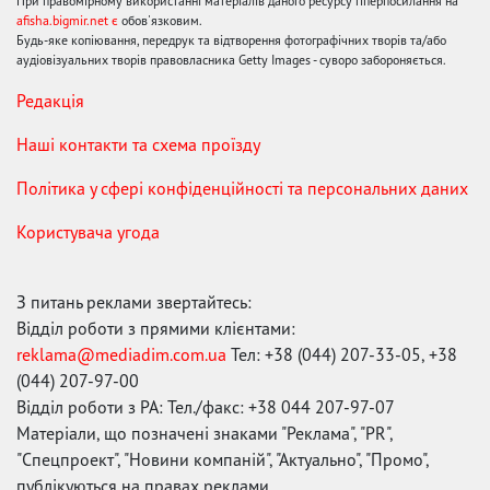
При правомірному використанні матеріалів даного ресурсу гіперпосилання на
afisha.bigmir.net є
обов'язковим.
Будь-яке копіювання, передрук та відтворення фотографічних творів та/або
аудіовізуальних творів правовласника Getty Images - суворо забороняється.
Редакція
Наші контакти та схема проїзду
Політика у сфері конфіденційності та персональних даних
Користувача угода
З питань реклами звертайтесь:
Відділ роботи з прямими клієнтами:
reklama@mediadim.com.ua
Тел: +38 (044) 207-33-05, +38
(044) 207-97-00
Відділ роботи з РА: Тел./факс: +38 044 207-97-07
Матеріали, що позначені знаками "Реклама", "PR",
"Спецпроект", "Новини компаній", "Актуально", "Промо",
публікуються на правах реклами