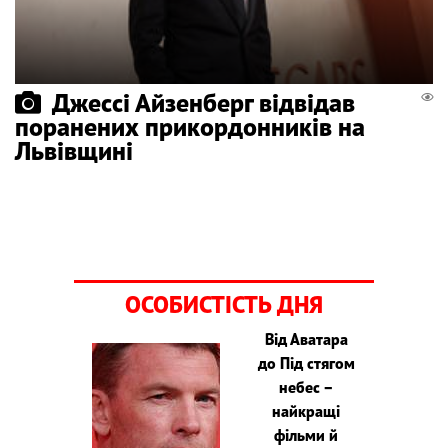
Джессі Айзенберг відвідав
поранених прикордонників на
Львівщині
ОСОБИСТІСТЬ ДНЯ
Від Аватара
до Під стягом
небес –
найкращі
фільми й