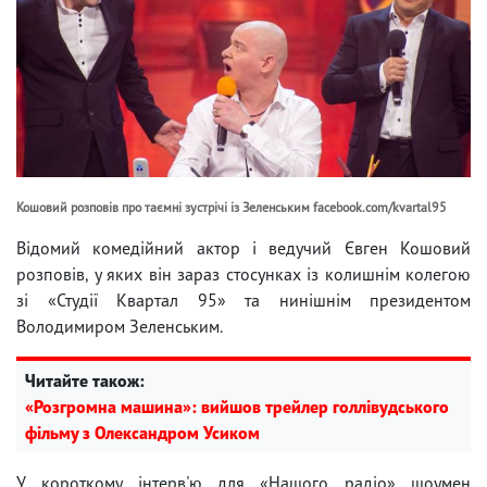
Кошовий розповів про таємні зустрічі із Зеленським facebook.com/kvartal95
Відомий комедійний актор і ведучий Євген Кошовий
розповів, у яких він зараз стосунках із колишнім колегою
зі «Студії Квартал 95» та нинішнім президентом
Володимиром Зеленським.
Читайте також:
«Розгромна машина»: вийшов трейлер голлівудського
фільму з Олександром Усиком
У короткому інтерв'ю для «Нашого радіо» шоумен