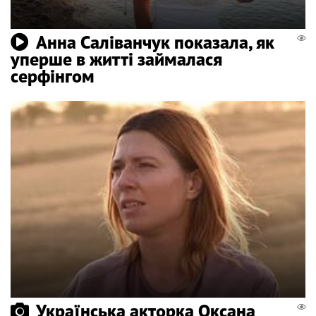
Анна Саліванчук показала, як
уперше в житті займалася
серфінгом
Українська акторка Оксана