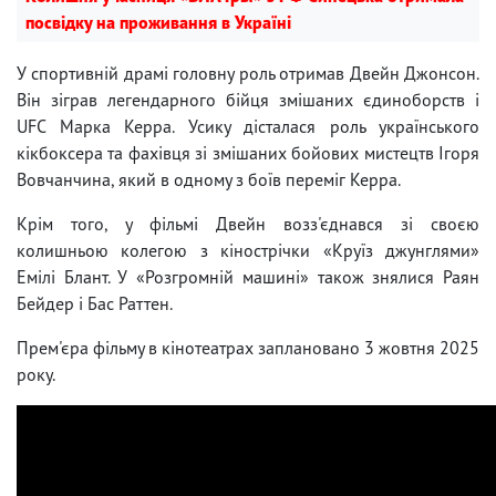
посвідку на проживання в Україні
У спортивній драмі головну роль отримав Двейн Джонсон.
Він зіграв легендарного бійця змішаних єдиноборств і
UFC Марка Керра. Усику дісталася роль українського
кікбоксера та фахівця зі змішаних бойових мистецтв Ігоря
Вовчанчина, який в одному з боїв переміг Керра.
Крім того, у фільмі Двейн возз'єднався зі своєю
колишньою колегою з кінострічки «Круїз джунглями»
Емілі Блант. У «Розгромній машині» також знялися Раян
Бейдер і Бас Раттен.
Прем'єра фільму в кінотеатрах заплановано 3 жовтня 2025
року.