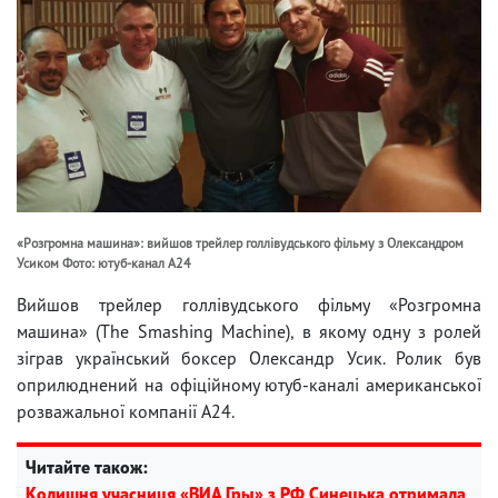
«Розгромна машина»: вийшов трейлер голлівудського фільму з Олександром
Усиком Фото: ютуб-канал A24
Вийшов трейлер голлівудського фільму «Розгромна
машина» (The Smashing Machine), в якому одну з ролей
зіграв український боксер Олександр Усик. Ролик був
оприлюднений на офіційному ютуб-каналі американської
розважальної компанії A24.
Читайте також:
Колишня учасниця «ВИА Гры» з РФ Синецька отримала