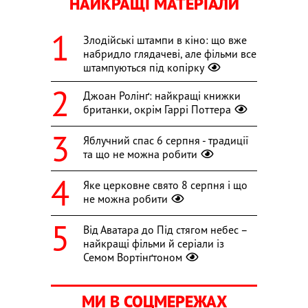
НАЙКРАЩІ МАТЕРІАЛИ
Злодійські штампи в кіно: що вже
набридло глядачеві, але фільми все
штампуються під копірку
Джоан Ролінґ: найкращі книжки
британки, окрім Гаррі Поттера
Яблучний спас 6 серпня - традиції
та що не можна робити
Яке церковне свято 8 серпня і що
не можна робити
Від Аватара до Під стягом небес –
найкращі фільми й серіали із
Семом Вортінґтоном
МИ В СОЦМЕРЕЖАХ