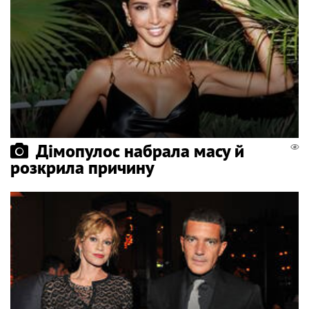
Дімопулос набрала масу й
розкрила причину