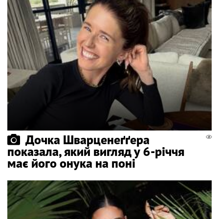
Дочка Шварценеґґера
показала, який вигляд у 6-річчя
має його онука на поні