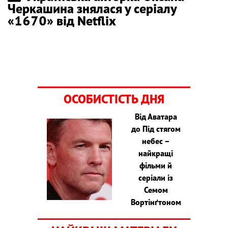
Черкашина знялася у серіалу
«1670» від Netflix
ОСОБИСТІСТЬ ДНЯ
Від Аватара
до Під стягом
небес –
найкращі
фільми й
серіали із
Семом
Вортінґтоном