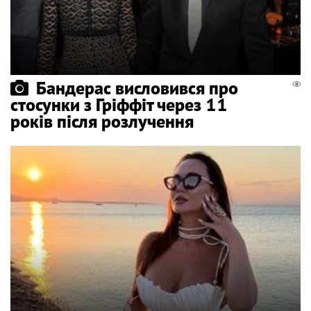
Бандерас висловився про
стосунки з Гріффіт через 11
років після розлучення