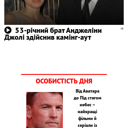
53-річний брат Анджеліни
Джолі здійснив камінг-аут
ОСОБИСТІСТЬ ДНЯ
Від Аватара
до Під стягом
небес –
найкращі
фільми й
серіали із