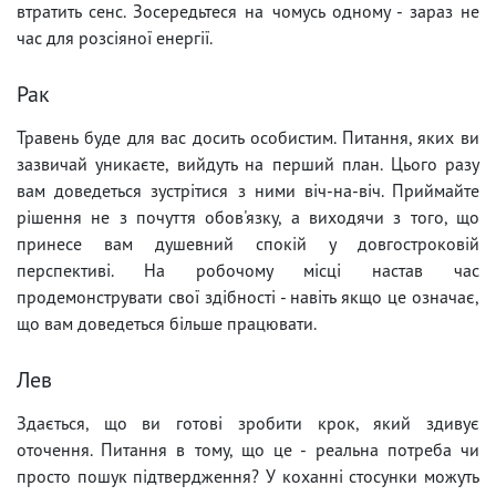
втратить сенс. Зосередьтеся на чомусь одному - зараз не
час для розсіяної енергії.
Рак
Травень буде для вас досить особистим. Питання, яких ви
зазвичай уникаєте, вийдуть на перший план. Цього разу
вам доведеться зустрітися з ними віч-на-віч. Приймайте
рішення не з почуття обов'язку, а виходячи з того, що
принесе вам душевний спокій у довгостроковій
перспективі. На робочому місці настав час
продемонструвати свої здібності - навіть якщо це означає,
що вам доведеться більше працювати.
Лев
Здається, що ви готові зробити крок, який здивує
оточення. Питання в тому, що це - реальна потреба чи
просто пошук підтвердження? У коханні стосунки можуть