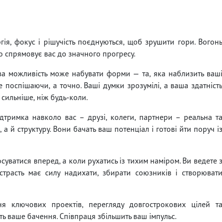
гія, фокус і рішучість поєднуються, щоб зрушити гори. Вогон
но спрямовує вас до значного прогресу.
а можливість може набувати форми — та, яка наблизить ваш
не поспішаючи, а точно. Ваші думки зрозумілі, а ваша здатніст
 сильніше, ніж будь-коли.
дтримка навколо вас – друзі, колеги, партнери – реальна т
 а й структуру. Вони бачать ваш потенціал і готові йти поруч і
суватися вперед, а коли рухатись із тихим наміром. Ви ведете 
страсть має силу надихати, збирати союзників і створюват
я ключових проектів, перегляду довгострокових цілей т
ть ваше бачення. Співпраця збільшить ваш імпульс.