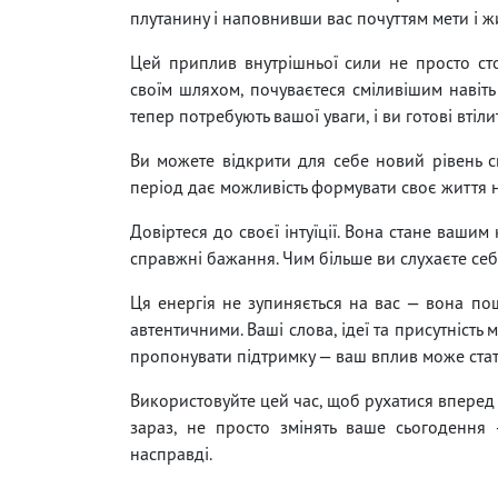
плутанину і наповнивши вас почуттям мети і жи
Цей приплив внутрішньої сили не просто стосу
своїм шляхом, почуваєтеся сміливішим навіть
тепер потребують вашої уваги, і ви готові втілит
Ви можете відкрити для себе новий рівень с
період дає можливість формувати своє життя н
Довіртеся до своєї інтуїції. Вона стане ваши
справжні бажання. Чим більше ви слухаєте себе
Ця енергія не зупиняється на вас — вона по
автентичними. Ваші слова, ідеї та присутність
пропонувати підтримку — ваш вплив може стати
Використовуйте цей час, щоб рухатися вперед з
зараз, не просто змінять ваше сьогодення
насправді.