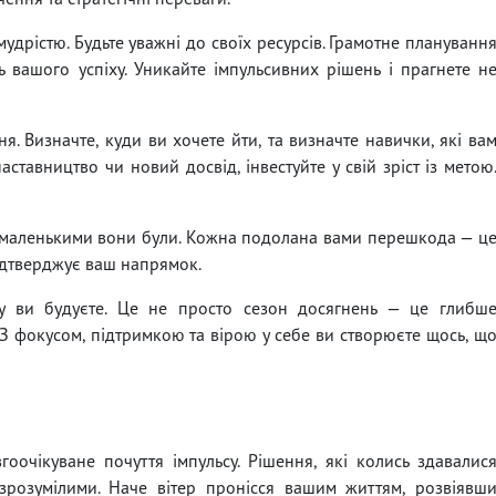
мудрістю. Будьте уважні до своїх ресурсів. Грамотне плануванн
ть вашого успіху. Уникайте імпульсивних рішень і прагнете н
. Визначте, куди ви хочете йти, та визначте навички, які ва
аставництво чи новий досвід, інвестуйте у свій зріст із метою
и маленькими вони були. Кожна подолана вами перешкода — ц
підтверджує ваш напрямок.
 яку ви будуєте. Це не просто сезон досягнень — це глибш
З фокусом, підтримкою та вірою у себе ви створюєте щось, щ
гоочікуване почуття імпульсу. Рішення, які колись здавалис
зрозумілими. Наче вітер пронісся вашим життям, розвіявш