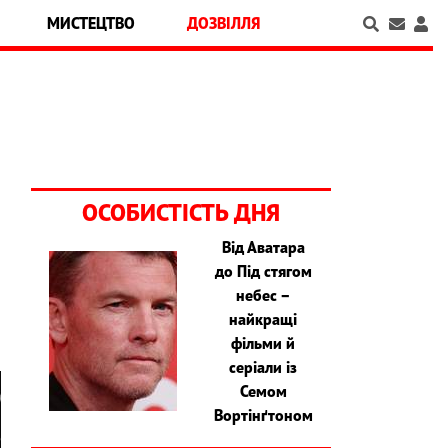
МИСТЕЦТВО
ДОЗВІЛЛЯ
ОСОБИСТІСТЬ ДНЯ
Від Аватара
до Під стягом
в
небес –
найкращі
фільми й
серіали із
Семом
Вортінґтоном