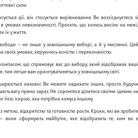
ттєвої сили.
ється дії, він стосується вирівнювання. Ви возз'єднуєтеся з
 в умовах невизначеності. Проєкти, що колись висіли на межі
и їх у життя.
вободи – не лише у зовнішньому виборі, а й у мисленні. Це
а своїх умовах, керуючись ясністю і переконаністю.
м компасом, що спрямовує вас до вибору, який відображає ваш
, тим легше вам орієнтуватиметься у зовнішньому світі.
ширюється назовні. Ви можете надихати інших, просто будуч
 мають вагу прямо зараз. Не соромтеся ділитися своїми ідеями ч
 тією іскрою, яка потрібна комусь іншому.
 метою, відкритістю та готовністю рости. Кроки, які ви зробит
 — вони сформують майбутнє, яке відобразить те, ким ви 