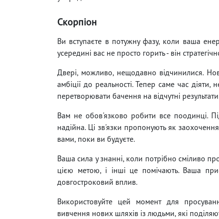
Скорпіон
Ви вступаєте в потужну фазу, коли ваша енер
усередині вас не просто горить - він стратегіч
Двері, можливо, нещодавно відчинилися. Нов
амбіції до реальності. Тепер саме час діяти, 
перетворювати бачення на відчутні результати
Вам не обов'язково робити все поодинці. Пі
надійна. Ці зв'язки пропонують як заохочення,
вами, поки ви будуєте.
Ваша сила у знанні, коли потрібно сміливо про
цією метою, і інші це помічають. Ваша при
довгостроковий вплив.
Використовуйте цей момент для просуванн
вивчення нових шляхів із людьми, які поділяю