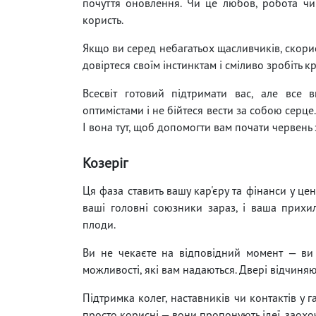
почуття оновлення. Чи це любов, робота чи
користь.
Якщо ви серед небагатьох щасливчиків, скори
довіртеся своїм інстинктам і сміливо зробіть к
Всесвіт готовий підтримати вас, але все 
оптимістами і не бійтеся вести за собою серце.
І вона тут, щоб допомогти вам почати червень з
Козеріг
Ця фаза ставить вашу кар'єру та фінанси у це
ваші головні союзники зараз, і ваша прихил
плоди.
Ви не чекаєте на відповідний момент — ви з
можливості, які вам надаються. Двері відчиня
Підтримка колег, наставників чи контактів у г
просто корисні — вони пропонують ідеї, заохоч