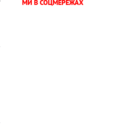
МИ В СОЦМЕРЕЖАХ
у
,
я
.
—
і
о
е