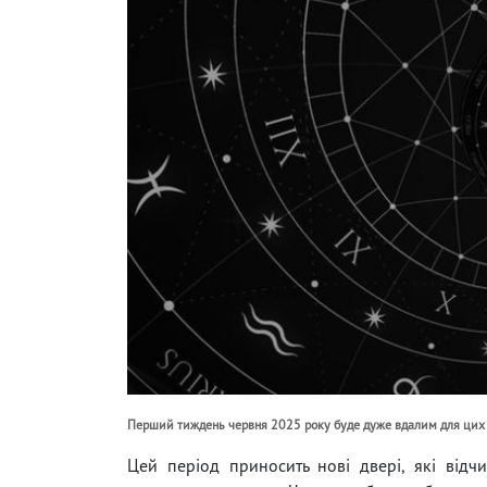
Перший тиждень червня 2025 року буде дуже вдалим для цих 4
Цей період приносить нові двері, які відчи