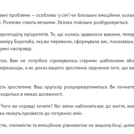
авні проблеми — особливо у сім'ї чи близьких емоційних кола
. Розмови стають легшими. Зв'язки повільно розбудовуються.
розподілу пріоритетів. Те, що колись здавалося важким, тепе
 наміру. Боротьба, яку ви пережили, сформувала вас, показавши
зумні насправді.
тою. Вам не потрібно стримуватись старими шаблонами аб
перешкоди, а як доказ вашого зростання свідчення того, що в
ь зростатиме. Ваш кругозір розширюватиметься. Ви почнет
находиться в межах досяжності.
 Чого ви справді хочете? Які зміни наблизять вас до життя, як
оки можуть призвести до потужних змін.
стю, сміливістю та емоційною рівновагою на вашому боці, шля