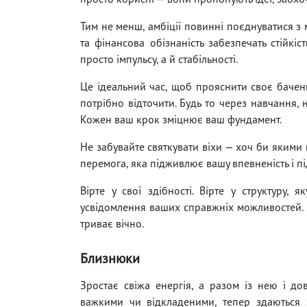
Тим не менш, амбіції повинні поєднуватися з 
та фінансова обізнаність забезпечать стійкіс
просто імпульсу, а й стабільності.
Це ідеальний час, щоб прояснити своє бачення
потрібно відточити. Будь то через навчання, н
Кожен ваш крок зміцнює ваш фундамент.
Не забувайте святкувати віхи — хоч би яким
перемога, яка підживлює вашу впевненість і 
Вірте у свої здібності. Вірте у структуру,
усвідомлення ваших справжніх можливостей. 
триває вічно.
Близнюки
Зростає свіжа енергія, а разом із нею і дов
важкими чи відкладеними, тепер здаються 