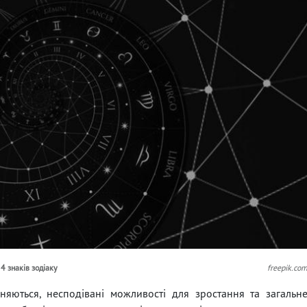
 знаків зодіаку
freepik.co
няються, несподівані можливості для зростання та загальн