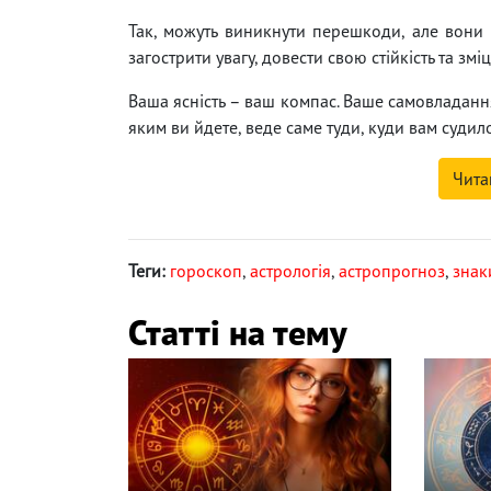
Так, можуть виникнути перешкоди, але вони
загострити увагу, довести свою стійкість та зм
Ваша ясність – ваш компас. Ваше самовладанн
яким ви йдете, веде саме туди, куди вам судило
Чита
Теги:
гороскоп
,
астрологія
,
астропрогноз
,
знак
Статті на тему