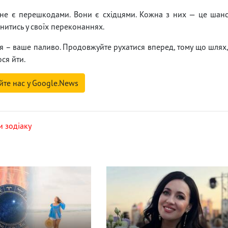
 не є перешкодами. Вони є східцями. Кожна з них — це шан
іцнитись у своїх переконаннях.
я – ваше паливо. Продовжуйте рухатися вперед, тому що шлях
ся йти.
йте нас у Google.News
и зодіаку