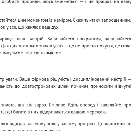
 особисті прориви, щось змінюється — і це працює на ваш
стайтеся цим моментом із наміром. Скажіть «так» запрошенням
рок у все, що хвилює ваш дух.
вирішує ваш настрій. Залишайтеся відкритими, залишайтес
 Для цих чотирьох знаків успіх — це не просто почуття, це сила
 імпульсом, магією та змістом.
нтр уваги. Ваша фірмова рішучість і дисциплінований настрій 
ьність до довгострокових цілей починає приносити відчутн
наєте, що він зараз. Сміливо йдіть вперед і заявляйте пр
ються, і багато з них відкриваються вашою мережею.
алузі відіграє ключову роль у вашому прогресі. Ці відносини н
ення та стратегічні переваги.