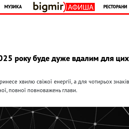
МУЗИКА
РЕСТОРАНИ
025 року буде дуже вдалим для цих
несе хвилю свіжої енергії, а для чотирьох знакі
ної, повної повноважень глави.