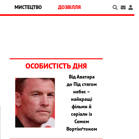
МИСТЕЦТВО
ДОЗВІЛЛЯ
ОСОБИСТІСТЬ ДНЯ
Від Аватара
до Під стягом
небес –
найкращі
фільми й
серіали із
Семом
Вортінґтоном