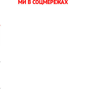
МИ В СОЦМЕРЕЖАХ
і
у
,
а
у
,
о
о