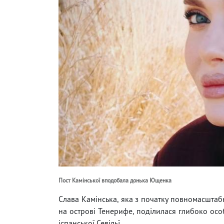
Пост Камінської вподобала донька Ющенка
Слава Камінська, яка з початку повномасштабн
на острові Тенерифе, поділилася глибоко осо
іспанської Севільї.