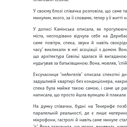
У своєму блозі співачка розповіла, що саме т
минулим, якого, за її словами, тепер у її житті н
У дописі Камінська описала, як прогулююч
міста, несподівано відчула себе на Дерибас
саме повітря, спека, звуки й навіть своєрідн
часу" викликали в неї асоціації з домом. Вон
що архітектура Севільї здалася їй вигаданою
нудьгував за батьківщиною. Вона, мовляв, "спі
Ексучасниця "неАнгелів" описала спекотні д
задушливій квартирі без кондиціонера, накрив
спека була майже такою самою, і саме це ра
написала, що просто йшла вулицею й плакала
На думку співачки, будні на Тенерифе позба
паралельній реальності, де є лише материнст
мікрофони, гастролі й навіть саме минуле ст
"я". Вона зазначила, що мозок, вочевидь, нам