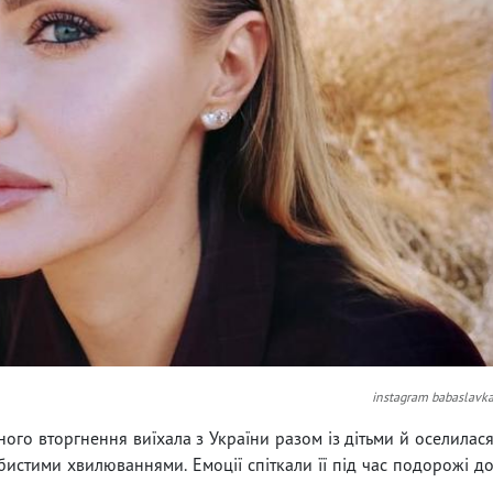
instagram babaslavk
ого вторгнення виїхала з України разом із дітьми й оселилас
бистими хвилюваннями. Емоції спіткали її під час подорожі д