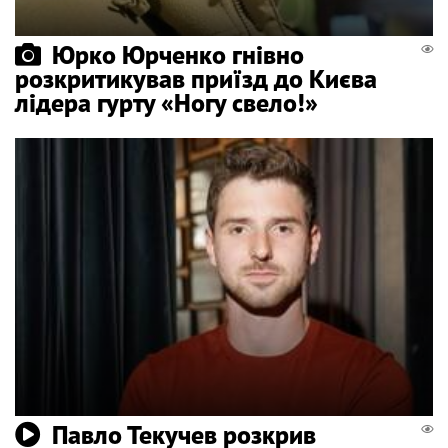
Юрко Юрченко гнівно
розкритикував приїзд до Києва
лідера гурту «Ногу свело!»
Павло Текучев розкрив