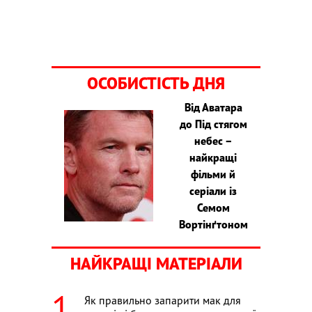
ОСОБИСТІСТЬ ДНЯ
Від Аватара
до Під стягом
небес –
найкращі
фільми й
серіали із
Семом
Вортінґтоном
НАЙКРАЩІ МАТЕРІАЛИ
Як правильно запарити мак для