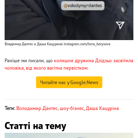
Владимир Дантес и Даша Кацурина instagram.com/lena_borysova
Раніше ми писали, що
колишня дружина Дзідзьо засвітила
чоловіка, від якого вагітна первістком.
Читайте нас у Google.News
Теги:
Володимир Дантес
,
шоу-бізнес
,
Даша Кацуріна
Статті на тему