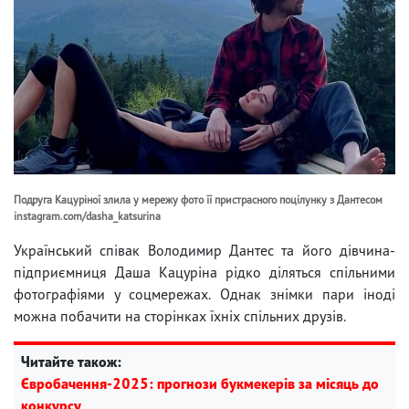
Подруга Кацуріної злила у мережу фото її пристрасного поцілунку з Дантесом
instagram.com/dasha_katsurina
Український співак Володимир Дантес та його дівчина-
підприємниця Даша Кацуріна рідко діляться спільними
фотографіями у соцмережах. Однак знімки пари іноді
можна побачити на сторінках їхніх спільних друзів.
Читайте також:
Євробачення-2025: прогнози букмекерів за місяць до
конкурсу