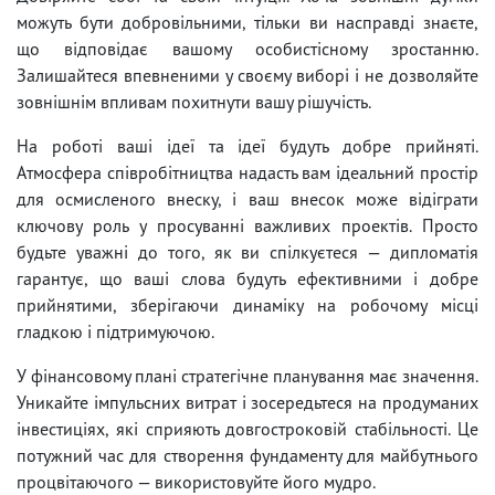
можуть бути добровільними, тільки ви насправді знаєте,
що відповідає вашому особистісному зростанню.
Залишайтеся впевненими у своєму виборі і не дозволяйте
зовнішнім впливам похитнути вашу рішучість.
На роботі ваші ідеї та ідеї будуть добре прийняті.
Атмосфера співробітництва надасть вам ідеальний простір
для осмисленого внеску, і ваш внесок може відіграти
ключову роль у просуванні важливих проектів. Просто
будьте уважні до того, як ви спілкуєтеся — дипломатія
гарантує, що ваші слова будуть ефективними і добре
прийнятими, зберігаючи динаміку на робочому місці
гладкою і підтримуючою.
У фінансовому плані стратегічне планування має значення.
Уникайте імпульсних витрат і зосередьтеся на продуманих
інвестиціях, які сприяють довгостроковій стабільності. Це
потужний час для створення фундаменту для майбутнього
процвітаючого — використовуйте його мудро.