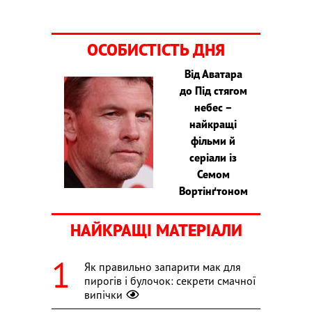
ОСОБИСТІСТЬ ДНЯ
Від Аватара
до Під стягом
небес –
найкращі
фільми й
серіали із
Семом
Вортінґтоном
НАЙКРАЩІ МАТЕРІАЛИ
Як правильно запарити мак для
пирогів і булочок: секрети смачної
випічки