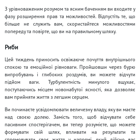
З урівноваженим розумом та ясним баченням ви входите у
фазу розширення прав та можливостей. Відпустіть те, що
більше не служить вам, скористайтеся можливостями
попереду та повірте, що ви на правильному шляху.
Риби
Цей тиждень приносить освіжаюче почуття внутрішнього
спокою та емоційної рівноваги. Пройшовши через бурю
випробувань і глибоких роздумів, ви можете відчути
підйом ваги. Турбулентність минулого вщухає,
поступаючись місцем новонабутої ясності, яка дозволяє
вам прийняти життя з легшим серцем.
Ви починаєте усвідомлювати величезну владу, яку ви маєте
над своєю долею. Замість того, щоб відчувати себе
пасивним спостерігачем, ви тепер розумієте, що можете
формувати свій шлях, впливати на результати та
спрямовувати своє життя у напрямі, який дійсно вас