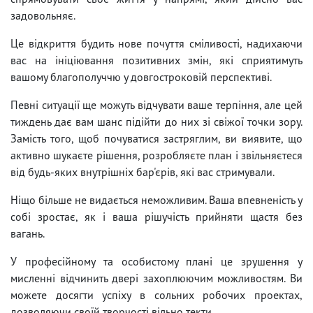
задовольняє.
Це відкриття будить нове почуття сміливості, надихаючи
вас на ініціювання позитивних змін, які сприятимуть
вашому благополуччю у довгостроковій перспективі.
Певні ситуації ще можуть відчувати ваше терпіння, але цей
тиждень дає вам шанс підійти до них зі свіжої точки зору.
Замість того, щоб почуватися застряглим, ви виявите, що
активно шукаєте рішення, розробляєте план і звільняєтеся
від будь-яких внутрішніх бар'єрів, які вас стримували.
Ніщо більше не видається неможливим. Ваша впевненість у
собі зростає, як і ваша рішучість прийняти щастя без
вагань.
У професійному та особистому плані це зрушення у
мисленні відчинить двері захоплюючим можливостям. Ви
можете досягти успіху в сольних робочих проектах,
дозволяючи своїй творчості вільно текти.