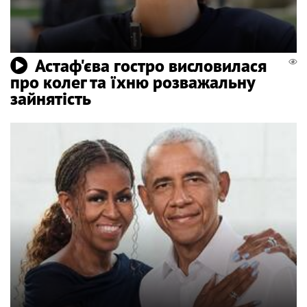
Астаф'єва гостро висловилася
про колег та їхню розважальну
зайнятість