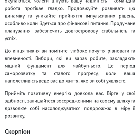
окупаються. Колеги цінують вашу надійність і командна
робота протікає гладко. Продовжуйте розвивати цю
динаміку та уникайте прийняття імпульсивних рішень,
особливо коли йдеться про фінансові питання. Продумане
планування забезпечить довгострокову стабільність та
успіх.
До кінця тижня ви помітите глибоке почуття рівноваги та
впевненості. Вибори, які ви зараз робите, закладають
міцний фундамент для майбутнього. Це період
саморозвитку та сталого прогресу, коли ваша
наполегливість веде вас до життя, яке ви собі уявляєте.
Прийміть позитивну енергію довкола вас. Вірте у свої
здібності, залишайтеся зосередженими на своєму шляху та
дозвольте собі насолоджуватися подорожжю в міру її
розвитку.
Скорпіон