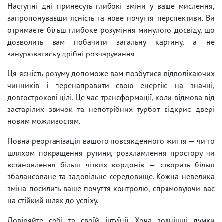
Наступні дні принесуть глибокі зміни у ваше мислення,
запропонувавши ясність та нове почуття перспективи. Ви
отримаєте більш глибоке розуміння минулого досвіду, що
дозволить вам побачити загальну картину, а не
занурюватись у дрібні розчарування.
Ця ясність розуму допоможе вам позбутися відволікаючих
чинників і перенаправити свою енергію на значні,
довгострокові цілі. Це час трансформації, коли відмова від
застарілих звичок та непотрібних турбот відкриє двері
новим можливостям.
Повна реорганізація вашого повсякденного життя — чи то
шляхом покращення рутини, розхламлення простору чи
встановлення більш чітких кордонів — створить більш
збалансоване та задовільне середовище. Кожна невелика
зміна посилить ваше почуття контролю, спрямовуючи вас
на стійкий шлях до успіху.
Довіряйте собі та своїй інтуїції. Хоча зовнішні думки