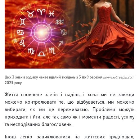
Цих 3 знаків зодіаку чекає вдалий тиждень з 3 по 9 березня
коллаж/freepik.com
2025 року
Життя сповнене злетів і падінь, і хоча ми не завжди
можемо контролювати те, що відбувається, ми можемо
вибирати, як ми це переживаємо. Проблеми можуть
приходити і йти, але так само як і моменти радості, успіху
та несподіваних благословень.
Іноді легко зациклюватися на життєвих труднощах,