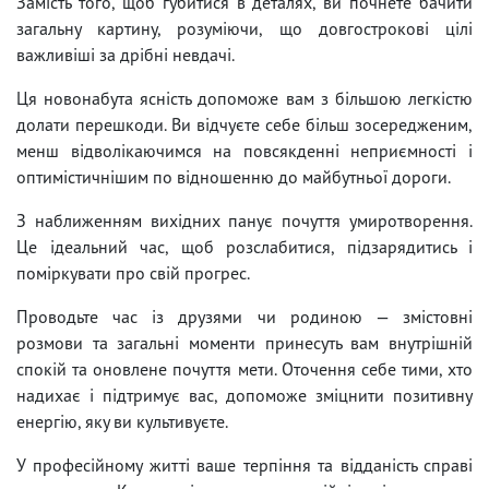
Замість того, щоб губитися в деталях, ви почнете бачити
загальну картину, розуміючи, що довгострокові цілі
важливіші за дрібні невдачі.
Ця новонабута ясність допоможе вам з більшою легкістю
долати перешкоди. Ви відчуєте себе більш зосередженим,
менш відволікаючимся на повсякденні неприємності і
оптимістичнішим по відношенню до майбутньої дороги.
З наближенням вихідних панує почуття умиротворення.
Це ідеальний час, щоб розслабитися, підзарядитись і
поміркувати про свій прогрес.
Проводьте час із друзями чи родиною — змістовні
розмови та загальні моменти принесуть вам внутрішній
спокій та оновлене почуття мети. Оточення себе тими, хто
надихає і підтримує вас, допоможе зміцнити позитивну
енергію, яку ви культивуєте.
У професійному житті ваше терпіння та відданість справі