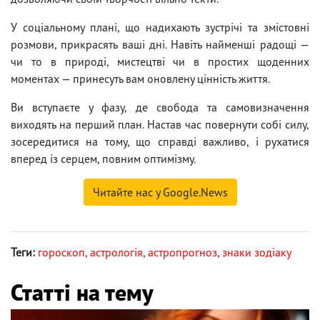
У соціальному плані, що надихають зустрічі та змістовні
розмови, прикрасять ваші дні. Навіть найменші радощі —
чи то в природі, мистецтві чи в простих щоденних
моментах — принесуть вам оновлену цінність життя.
Ви вступаєте у фазу, де свобода та самовизначення
виходять на перший план. Настав час повернути собі силу,
зосередитися на тому, що справді важливо, і рухатися
вперед із серцем, повним оптимізму.
Читайте нас у Google.News
Теги:
гороскоп
,
астрологія
,
астропрогноз
,
знаки зодіаку
Статті на тему