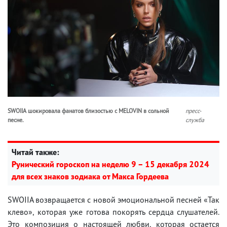
SWOIIA шокировала фанатов близостью с MELOVIN в сольной
пресс-
песне.
служба
Читай также:
Рунический гороскоп на неделю 9 – 15 декабря 2024
для всех знаков зодиака от Макса Гордеева
SWOIIA возвращается с новой эмоциональной песней «Так
клево», которая уже готова покорять сердца слушателей.
Это композиция о настоящей любви, которая остается