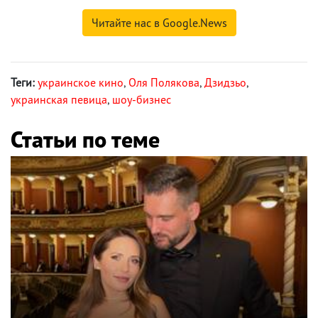
Читайте нас в Google.News
Теги:
украинское кино
,
Оля Полякова
,
Дзидзьо
,
украинская певица
,
шоу-бизнес
Статьи по теме