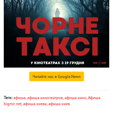
Читайте нас в Google.News
Теги:
афиша
,
афиша кинотеатров
,
афиша кино
,
Афиша
bigmir net
,
афиша киева
,
афиша киев