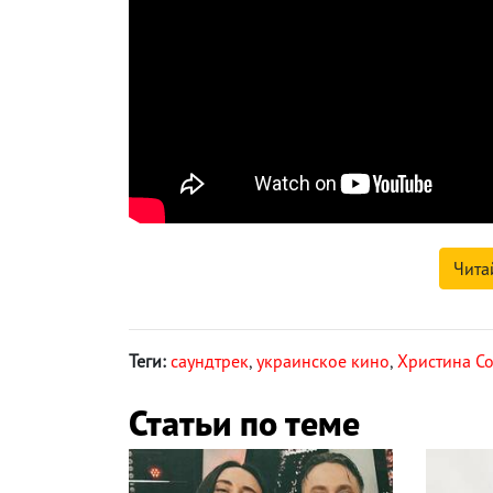
Чита
Теги:
саундтрек
,
украинское кино
,
Христина С
Статьи по теме