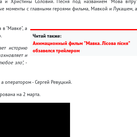
а и Христины Соловий. Песня под названием "Мова вітру
ные моменты с главными героями фильма, Мавкой и Лукашем, 
в "Мавке", а
.
Читай также:
Анимационный фильм "Мавка. Лісова пісня"
ает историю
обзавелся трейлером
дохновляет и
любое зло",
-
а оператором - Сергей Ревуцкий.
рована на 2 марта.