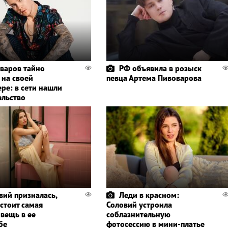
варов тайно
РФ объявила в розыск
 на своей
певца Артема Пивоварова
ре: в сети нашли
ельство
вий призналась,
Леди в красном:
 стоит самая
Соловий устроила
 вещь в ее
соблазнительную
бе
фотосессию в мини-платье