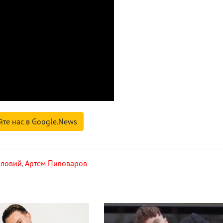
йте нас в Google.News
оловий
,
Артем Пивоваров