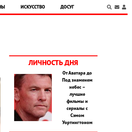
НЫ
ИСКУССТВО
ДОСУГ
ЛИЧНОСТЬ ДНЯ
От Аватара до
Под знаменем
небес –
лучшие
фильмы и
сериалы с
Сэмом
Уортингтоном