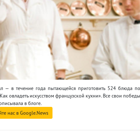
лл — в течение года пытающейся приготовить 524 блюда п
Как овладеть искусством французской кухни». Все свои побед
писывала в блоге.
йте нас в Google.News