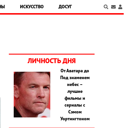
НЫ
ИСКУССТВО
ДОСУГ
ЛИЧНОСТЬ ДНЯ
От Аватара до
Под знаменем
небес –
лучшие
фильмы и
сериалы с
Сэмом
Уортингтоном