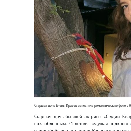
Старшая дочь Елены Кравец запостила романтические фото с б
Старшая дочь бывшей актрисы «Студии Ква
возлюбленным. 21-летняя ведущая подкастов
своему бойфренду-танцору Ростиславу по слу