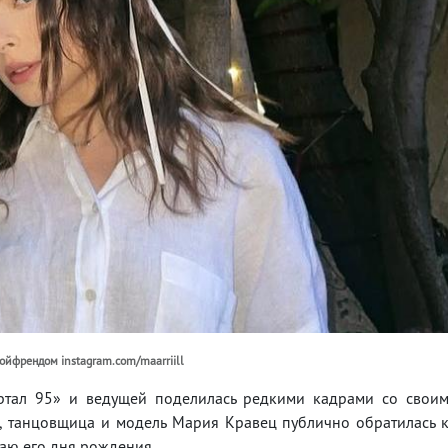
ойфрендом instagram.com/maarriill
ртал 95» и ведущей поделилась редкими кадрами со свои
, танцовщица и модель Мария Кравец публично обратилась 
чаю его дня рождения.