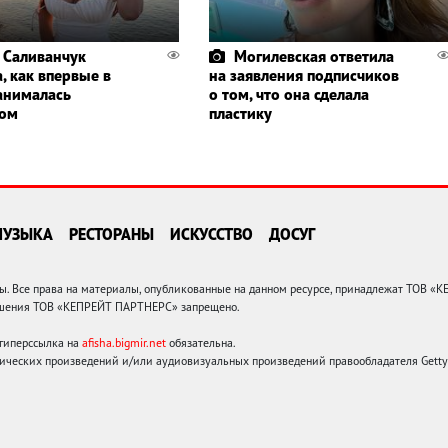
 Саливанчук
Могилевская ответила
, как впервые в
на заявления подписчиков
анималась
о том, что она сделала
гом
пластику
МУЗЫКА
РЕСТОРАНЫ
ИСКУССТВО
ДОСУГ
 Все права на материалы, опубликованные на данном ресурсе, принадлежат ТОВ «
решения ТОВ «КЕПРЕЙТ ПАРТНЕРС» запрещено.
 гиперссылка на
afisha.bigmir.net
обязательна.
ических произведений и/или аудиовизуальных произведений правообладателя Getty I