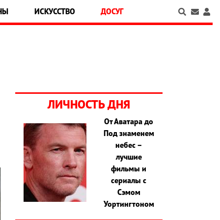
НЫ
ИСКУССТВО
ДОСУГ
ЛИЧНОСТЬ ДНЯ
От Аватара до
Под знаменем
небес –
лучшие
фильмы и
сериалы с
Сэмом
Уортингтоном