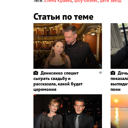
Теги:
Елена Кравец
,
шоу-бизнес
,
дети звезд
Статьи по теме
Денисенко спешит
Дочь
сыграть свадьбу и
показала
рассказала, какой будет
выглядит
церемония
пони