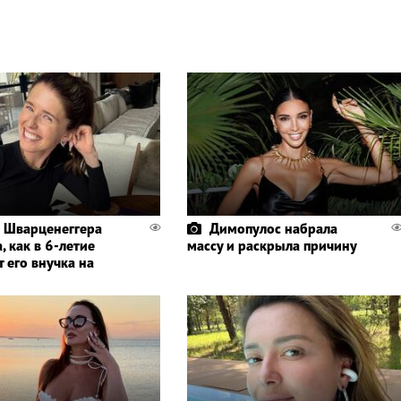
 Шварценеггера
Димопулос набрала
, как в 6-летие
массу и раскрыла причину
 его внучка на