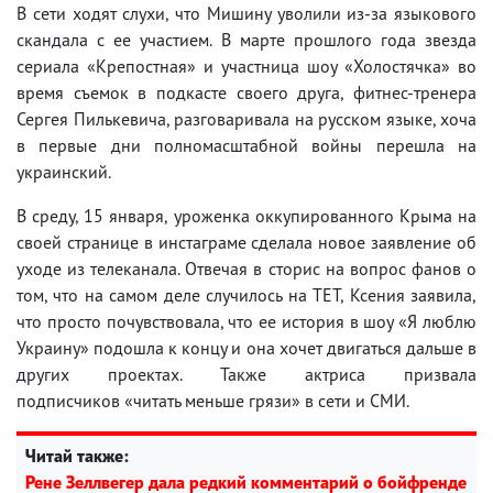
В сети ходят слухи, что Мишину уволили из-за языкового
скандала с ее участием. В марте прошлого года звезда
сериала «Крепостная» и участница шоу «Холостячка» во
время съемок в подкасте своего друга, фитнес-тренера
Сергея Пилькевича, разговаривала на русском языке, хоча
в первые дни полномасштабной войны перешла на
украинский.
В среду, 15 января, уроженка оккупированного Крыма на
своей странице в инстаграме сделала новое заявление об
уходе из телеканала. Отвечая в сторис на вопрос фанов о
том, что на самом деле случилось на ТЕТ, Ксения заявила,
что просто почувствовала, что ее история в шоу «Я люблю
Украину» подошла к концу и она хочет двигаться дальше в
других проектах. Также актриса призвала
подписчиков «читать меньше грязи» в сети и СМИ.
Читай также:
Рене Зеллвегер дала редкий комментарий о бойфренде