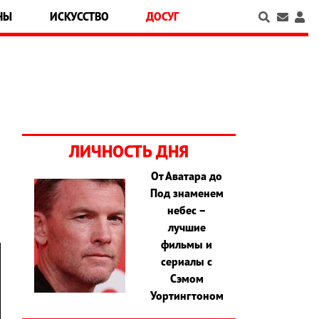
НЫ
ИСКУССТВО
ДОСУГ
ЛИЧНОСТЬ ДНЯ
От Аватара до
Под знаменем
небес –
лучшие
фильмы и
сериалы с
Сэмом
Уортингтоном