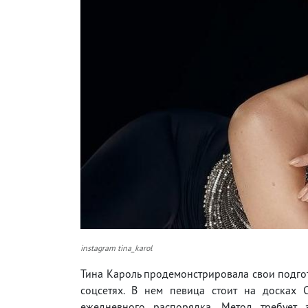
instagram tina_karol
Тина Кароль продемонстрировала свои подго
соцсетях. В нем певица стоит на досках С
ежедневного распорядка. Метод требует 