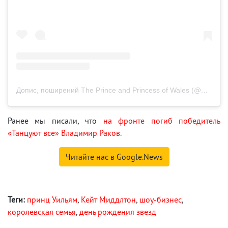
Допис, поширений The Prince and Princess of Wales (@princeandprincessofwales)
Ранее мы писали, что
на фронте погиб победитель
«Танцуют все» Владимир Раков.
Читайте нас в Google.News
Теги:
принц Уильям
,
Кейт Миддлтон
,
шоу-бизнес
,
королевская семья
,
день рождения звезд