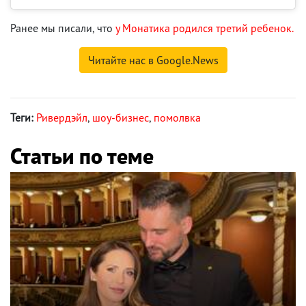
Ранее мы писали, что
у Монатика родился третий ребенок.
Читайте нас в Google.News
Теги:
Ривердэйл
,
шоу-бизнес
,
помолвка
Статьи по теме