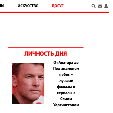
НЫ
ИСКУССТВО
ДОСУГ
ЛИЧНОСТЬ ДНЯ
От Аватара до
Под знаменем
небес –
лучшие
фильмы и
сериалы с
Сэмом
Уортингтоном