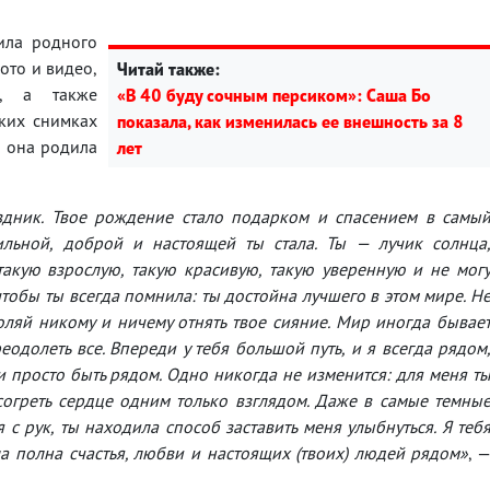
ила родного
ото и видео,
Читай также:
й, а также
«В 40 буду сочным персиком»: Саша Бо
ких снимках
показала, как изменилась ее внешность за 8
о она родила
лет
здник. Твое рождение стало подарком и спасением в самы
ильной, доброй и настоящей ты стала. Ты — лучик солнца
ую ​​взрослую, такую ​​красивую, такую ​​уверенную и не мог
чтобы ты всегда помнила: ты достойна лучшего в этом мире. Н
воляй никому и ничему отнять твое сияние. Мир иногда бывае
одолеть все. Впереди у тебя большой путь, и я всегда рядом
и просто быть рядом. Одно никогда не изменится: для меня т
согреть сердце одним только взглядом. Даже в самые темны
 с рук, ты находила способ заставить меня улыбнуться. Я теб
а полна счастья, любви и настоящих (твоих) людей рядом»
, 