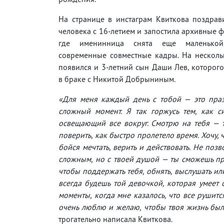
На странице в инстаграм Квиткова поздрав
человека с 16-летием и запостила архивные ф
где именинница снята еще маленько
современные совместные кадры. На несколь
появился и 3-летний сын Даши Лев, которог
в браке с Никитой Добрыниным.
«Для меня каждый день с тобой — это пра
сложный момент. Я так горжусь тем, как с
освещающий все вокруг. Смотрю на тебя — так
поверить, как быстро пролетело время. Хочу, 
бойся мечтать, верить и действовать. Не поз
сложным, но с твоей душой — ты сможешь пре
чтобы поддержать тебя, обнять, выслушать ил
всегда будешь той девочкой, которая умеет 
моменты, когда мне казалось, что все рушится
очень люблю и желаю, чтобы твоя жизнь был
трогательно написала Квиткова.