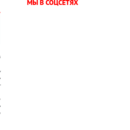
МЫ В СОЦСЕТЯХ
й
,
у
е
т
,
ы
е
я
—