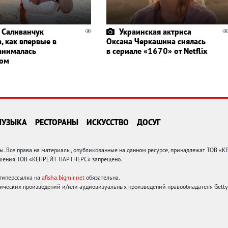
 Саливанчук
Украинская актриса
, как впервые в
Оксана Черкашина снялась
анималась
в сериале «1670» от Netflix
гом
МУЗЫКА
РЕСТОРАНЫ
ИСКУССТВО
ДОСУГ
 Все права на материалы, опубликованные на данном ресурсе, принадлежат ТОВ «
решения ТОВ «КЕПРЕЙТ ПАРТНЕРС» запрещено.
 гиперссылка на
afisha.bigmir.net
обязательна.
ических произведений и/или аудиовизуальных произведений правообладателя Getty I