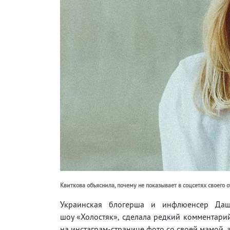
Квиткова объяснила, почему не показывает в соцсетях своего о
Украинская блогерша и инфлюенсер Даш
шоу «Холостяк», сделала редкий комментарий
на инстаграм-странице фото со своей мамой, а