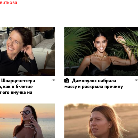
виткова
 Шварценеггера
Димопулос набрала
, как в 6-летие
массу и раскрыла причину
 его внучка на