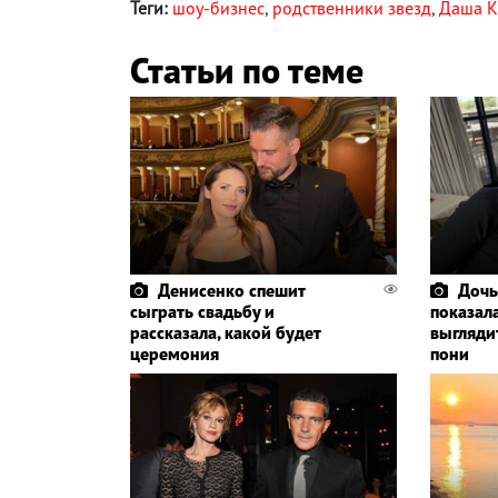
Теги:
шоу-бизнес
,
родственники звезд
,
Даша К
Статьи по теме
Денисенко спешит
Дочь
сыграть свадьбу и
показала
рассказала, какой будет
выглядит
церемония
пони