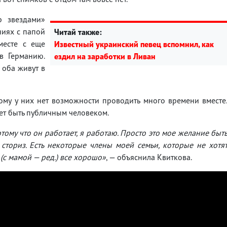
р звездами»
ниях с папой
Читай также:
месте с еще
Известный украинский певец вспомнил, как
в Германию.
ездил на заработки в Ливан
 оба живут в
ому у них нет возможности проводить много времени вместе
ет быть публичным человеком.
тому что он работает, я работаю. Просто это мое желание быт
 сториз. Есть некоторые члены моей семьи, которые не хотя
х (с мамой — ред.) все хорошо»
, — объяснила Квиткова.