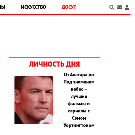
НЫ
ИСКУССТВО
ДОСУГ
ЛИЧНОСТЬ ДНЯ
От Аватара до
Под знаменем
небес –
лучшие
фильмы и
сериалы с
Сэмом
Уортингтоном