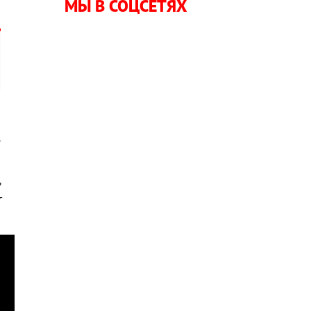
МЫ В СОЦСЕТЯХ
.
ь
т