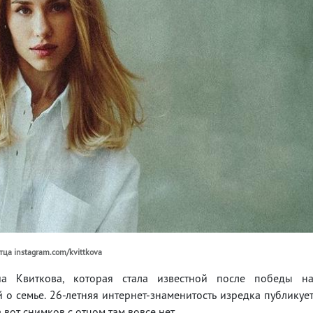
тца instagram.com/kvittkova
а Квиткова, которая стала известной после победы н
 о семье. 26-летняя интернет-знаменитость изредка публикуе
 вот снимков с отцом там вовсе нет.