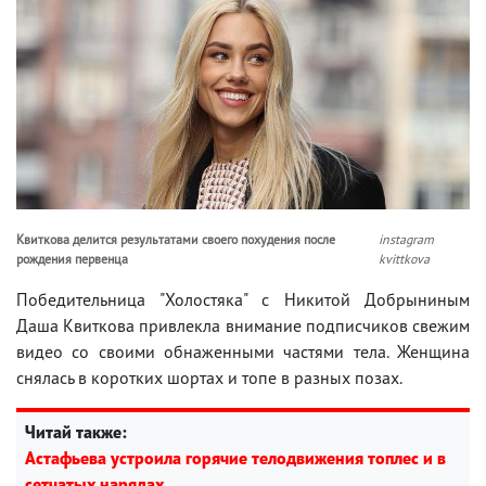
Квиткова делится результатами своего похудения после
instagram
рождения первенца
kvittkova
Победительница "Холостяка" с Никитой Добрыниным
Даша Квиткова привлекла внимание подписчиков свежим
видео со своими обнаженными частями тела. Женщина
снялась в коротких шортах и топе в разных позах.
Читай также:
Астафьева устроила горячие телодвижения топлес и в
сетчатых нарядах