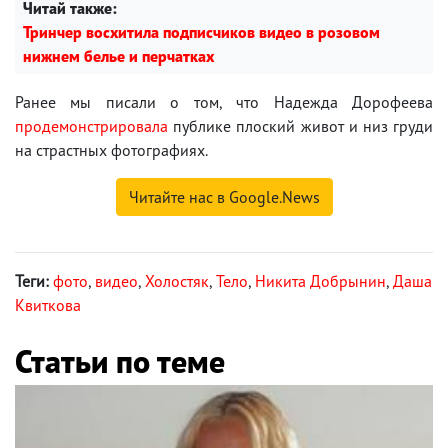
Читай также:
Тринчер восхитила подписчиков видео в розовом
нижнем белье и перчатках
Ранее мы писали о том, что Надежда Дорофеева
продемонстрировала
публике плоский живот и низ груди
на страстных фотографиях.
Читайте нас в Google.News
Теги:
фото
,
видео
,
Холостяк
,
Тело
,
Никита Добрынин
,
Даша
Квиткова
Статьи по теме