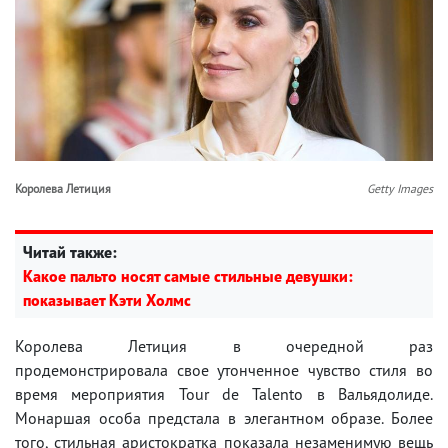
Королева Летиция
Getty Images
Читай также:
Какое пальто носят самые стильные девушки:
показывает Кэти Холмс
Королева Летиция в очередной раз
продемонстрировала свое утонченное чувство стиля во
время мероприятия Tour de Talento в Вальядолиде.
Монаршая особа предстала в элегантном образе. Более
того, стильная аристократка показала незаменимую вещь