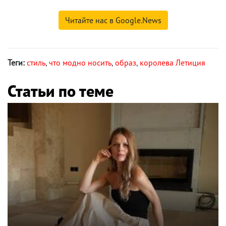
Читайте нас в Google.News
Теги:
стиль
,
что модно носить
,
образ
,
королева Летиция
Статьи по теме