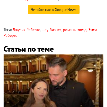
Читайте нас в Google.News
Теги:
Джулия Робертс
,
шоу-бизнес
,
романы звезд
,
Эмма
Робертс
Статьи по теме