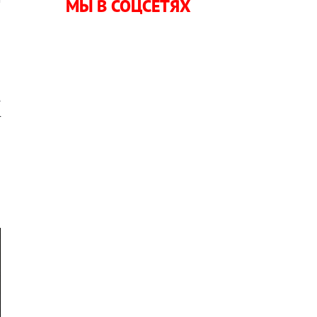
МЫ В СОЦСЕТЯХ
е
т
а