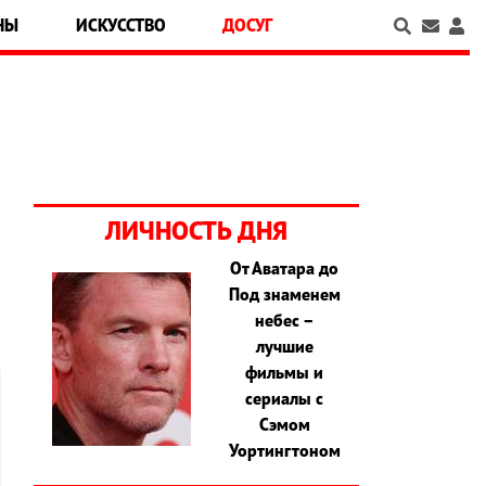
НЫ
ИСКУССТВО
ДОСУГ
ЛИЧНОСТЬ ДНЯ
От Аватара до
Под знаменем
небес –
лучшие
фильмы и
сериалы с
Сэмом
Уортингтоном