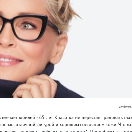
pinteres
тмечает юбилей - 65 лет. Красотка не перестает радовать гла
ностью, отличной фигурой и хорошим состоянием кожи. Что ж
 энергию вопреки цифрам в паспорте? Попробуем в это