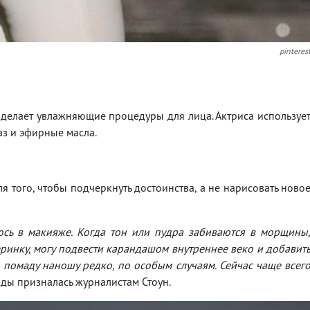
pinteres
 делает увлажняющие процедуры для лица. Актриса используе
аз и эфирные масла.
я того, чтобы подчеркнуть достоинства, а не нарисовать ново
юсь в макияже. Когда тон или пудра забиваются в морщины
черинку, могу подвести карандашом внутреннее веко и добавит
ю помаду наношу редко, по особым случаям. Сейчас чаще всег
ды призналась журналистам Стоун.