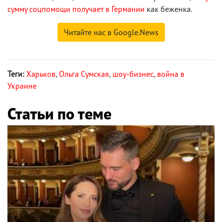
сумму соцпомощи получает в Германии
как беженка.
Читайте нас в Google.News
Теги:
Харьков
,
Ольга Сумская
,
шоу-бизнес
,
война в
Украине
Статьи по теме