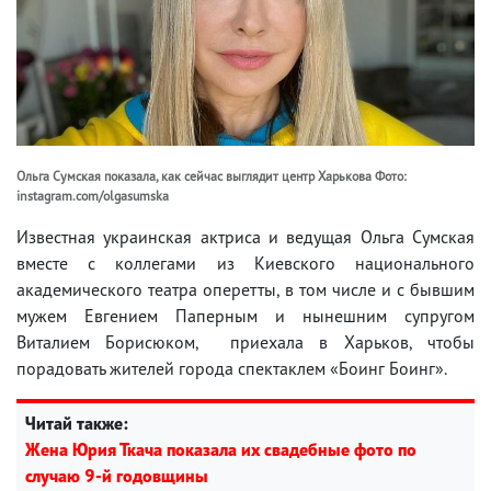
Ольга Сумская показала, как сейчас выглядит центр Харькова Фото:
instagram.com/olgasumska
Известная украинская актриса и ведущая Ольга Сумская
вместе с коллегами из Киевского национального
академического театра оперетты, в том числе и с бывшим
мужем Евгением Паперным и нынешним супругом
Виталием Борисюком, приехала в Харьков, чтобы
порадовать жителей города спектаклем «Боинг Боинг».
Читай также:
Жена Юрия Ткача показала их свадебные фото по
случаю 9-й годовщины