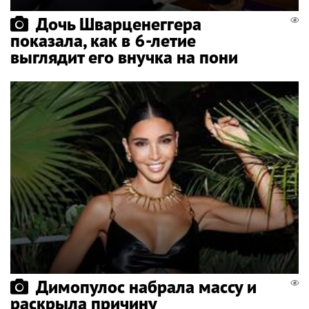
Дочь Шварценеггера
показала, как в 6-летие
выглядит его внучка на пони
Димопулос набрала массу и
раскрыла причину